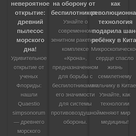
на оборону от
невероятное
как
беспилотников
открытие:
революционна
древний
технология
Узнайте о
пылесос
подарила шан
современном
морского
ребёнку в Кит
зенитном ракетном
дна!
комплексе
Микроскопическо
«Крона»,
Удивительное
сердце спасло
предназначенном
открытие от
жизнь
для борьбы с
ученых
семилетнему
беспилотниками и
Флориды:
мальчику в Китае
его значимости
нашли
Узнайте, как
для системы
Quaestio
технологии
противовоздушной
simpsonorum
меняют мир
обороны.
— древнего
медицины!
морского