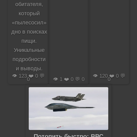
обитателя,
который
«пылесосил»
дно в поисках
пищи.
Уникальные
подробности
и выводы.
👁️ 123 ❤️ 0 💬
👁️ 120 ❤️ 0 💬
0
👁️ 1 ❤️ 0 💬 0
0
Потопить быстро: ВВС