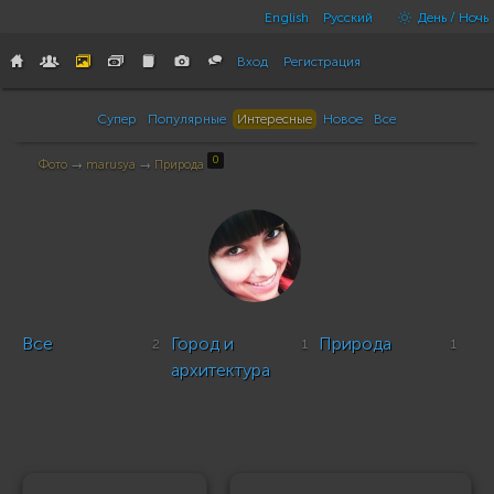
English
Русский
День / Ночь
Вход
Регистрация
Супер
Популярные
Интересные
Новое
Все
0
Фото
→
marusya
→
Природа
Все
Город и
Природа
2
1
1
архитектура