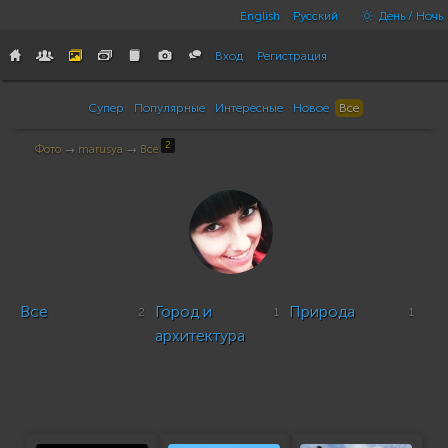
English
Русский
День / Ночь
Вход
Регистрация
Супер
Популярные
Интересные
Новое
Все
2
Фото
→
marusya
→
Все
Все
Город и
Природа
2
1
1
архитектура