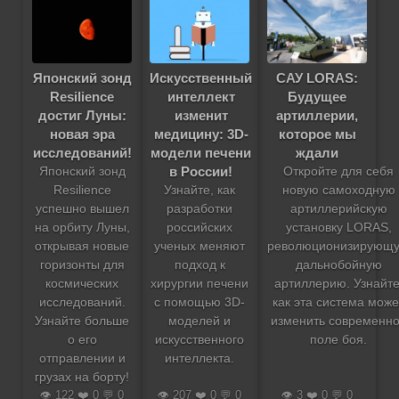
Японский зонд
Искусственный
САУ LORAS:
Resilience
интеллект
Будущее
достиг Луны:
изменит
артиллерии,
новая эра
медицину: 3D-
которое мы
исследований!
модели печени
ждали
в России!
Японский зонд
Откройте для себя
Resilience
Узнайте, как
новую самоходную
успешно вышел
разработки
артиллерийскую
на орбиту Луны,
российских
установку LORAS,
открывая новые
ученых меняют
революционизирующ
горизонты для
подход к
дальнобойную
космических
хирургии печени
артиллерию. Узнайте
исследований.
с помощью 3D-
как эта система може
Узнайте больше
моделей и
изменить современн
о его
искусственного
поле боя.
отправлении и
интеллекта.
грузах на борту!
👁️ 122 ❤️ 0 💬 0
👁️ 207 ❤️ 0 💬 0
👁️ 3 ❤️ 0 💬 0