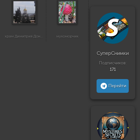
храм Димитрия Донского
мухоморчик
СуперСнимки
Подписчиков:
171
Перейти