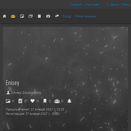
English
Русский
День / Ночь
Вход
Регистрация
Enisey
Enisey Zavalyavshy
0
0
0
0
0
Прошлый визит:
17 января 2017 г., 11:29
Регистрация:
17 января 2017 г., 05:32