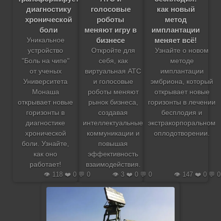
диагностику
голосовые
как новый
хронической
роботы
метод
боли
меняют игру в
имплантации
бизнесе
меняет всё!
Уникальное
устройство
Откройте для
Узнайте о новом
"Боль на чипе"
себя, как
методе
от ученых
виртуальная АТС
имплантации
Университета
и голосовые
эмбриона, который
Монаша
роботы меняют
открывает новые
открывает новые
рынок бизнеса,
горизонты в лечении
горизонты в
создавая
бесплодия и
диагностике
интеллектуальные
экстракорпоральном
хронической
коммуникации и
оплодотворении.
боли. Узнайте,
повышая
как оно
эффективность
работает!
взаимодействия.
👁️ 118 ❤️ 0 💬 0
👁️ 3 ❤️ 0 💬 0
👁️ 147 ❤️ 0 💬 0