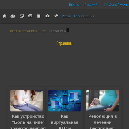
English
Русский
День / Ночь
Вход
Регистрация
Главная страница
→
sea
→ Страницы
Страницы
Как устройство
Как
Революция в
"Боль на чипе"
виртуальная
лечении
трансформирует
АТС и
бесплодия: