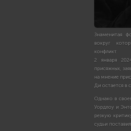
Знаменитая ф
вокруг котор
конфликт.
2 января 202
присяжных, зая
на мнение прис
Ди остается в с
Однако в свое
Уордлоу и Энто
резкую критик
судьи поставил