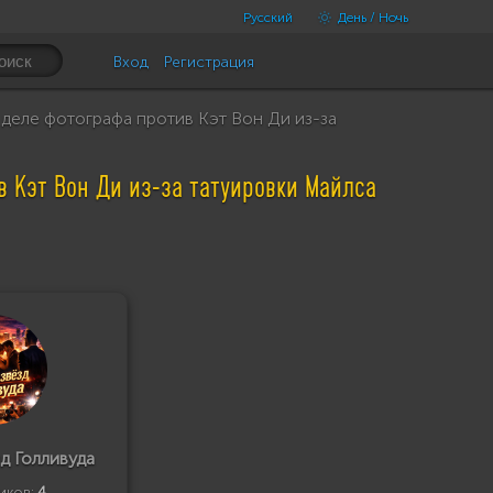
Русский
День / Ночь
Вход
Регистрация
 деле фотографа против Кэт Вон Ди из-за
в Кэт Вон Ди из-за татуировки Майлса
д Голливуда
иков:
4