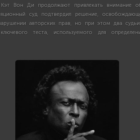
 Кэт Вон Ди продолжают привлекать внимание об
ляционный суд подтвердил решение, освобождаю
нарушении авторских прав, но при этом два судьи
 ключевого теста, используемого для определен