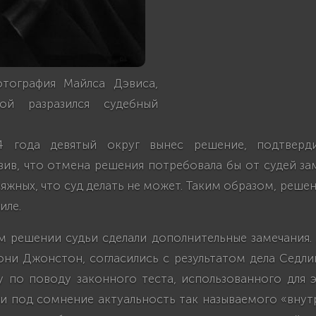
отография Майлса Дэвиса,
ой разразился судебный
4 года девятый округ вынес решение, подтверд
вив, что отмена решения потребовала бы от судей з
яжных, что суд делать не может. Таким образом, решен
иле.
м решении судьи сделали дополнительные замечания. 
ни Джонстон, согласились с результатом дела Седли
у по поводу законного теста, использованного для э
и под сомнение актуальность так называемого «внут