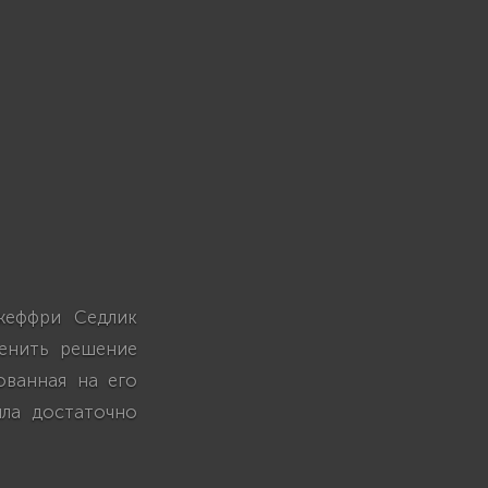
жеффри Седлик
менить решение
ованная на его
ыла достаточно