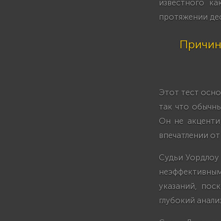
известного ка
протяжении дес
Причин
Этот тест осно
так что обычны
Он не акценти
впечатлении от
Судьи Уордлоу 
неэффективным
указаний, пос
глубокий анализ