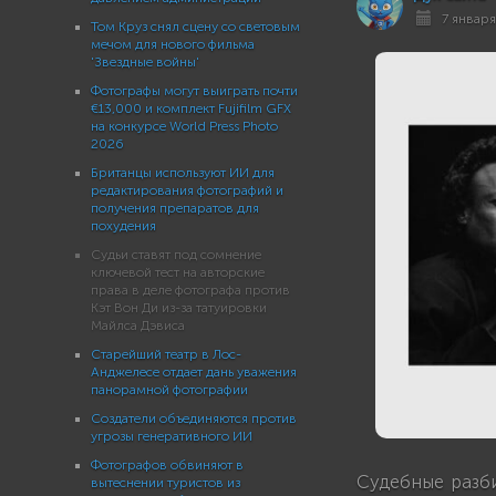
7 января 
Том Круз снял сцену со световым
мечом для нового фильма
'Звездные войны'
Фотографы могут выиграть почти
€13,000 и комплект Fujifilm GFX
на конкурсе World Press Photo
2026
Британцы используют ИИ для
редактирования фотографий и
получения препаратов для
похудения
Судьи ставят под сомнение
ключевой тест на авторские
права в деле фотографа против
Кэт Вон Ди из-за татуировки
Майлса Дэвиса
Старейший театр в Лос-
Анджелесе отдает дань уважения
панорамной фотографии
Создатели объединяются против
угрозы генеративного ИИ
Фотографов обвиняют в
Судебные разб
вытеснении туристов из