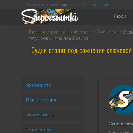
4739 человек зарегистрировано
5 сейчас на сайте
Люди
Главная страница
→
Журнал
→
События
→ Судьи
татуировки Майлса Дэвиса
Судьи ставят под сомнение ключевой 
Уроки фото
Приключения
Личная жизнь
СуперСни
Творчество
Подписчиков