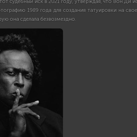
тот судебный иск в 2021 году, утверждая, что Вон Ди и
тографию 1989 года для создания татуировки на свое
ую она сделала безвозмездно.