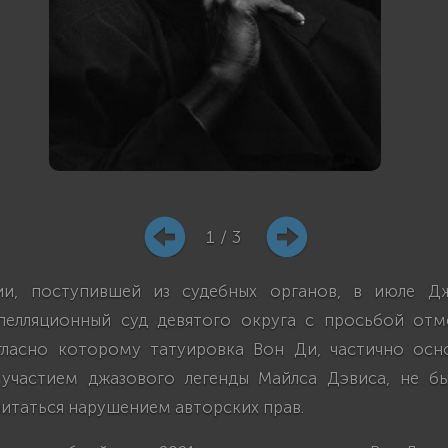
1 / 3
и, поступившей из судебных органов, в июле Д
пелляционный суд девятого округа с просьбой от
гласно которому татуировка Вон Ди, частично осн
участием джазового легенды Майлса Дэвиса, не б
читаться нарушением авторских прав.