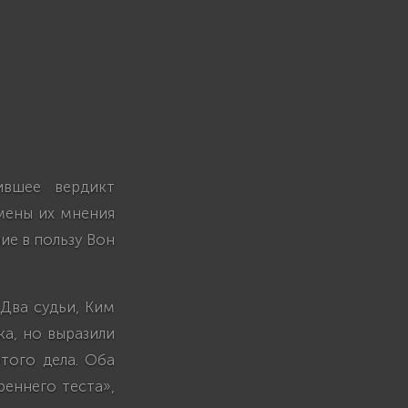
ившее вердикт
амены их мнения
ие в пользу Вон
Два судьи, Ким
ка, но выразили
того дела. Оба
реннего теста»,