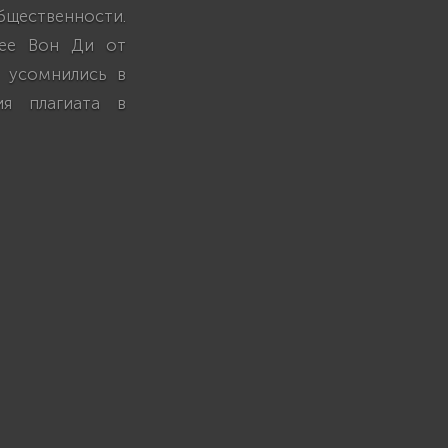
щественности.
щее Вон Ди от
 усомнились в
ия плагиата в