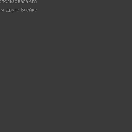
спользовала его
м друге Блейке