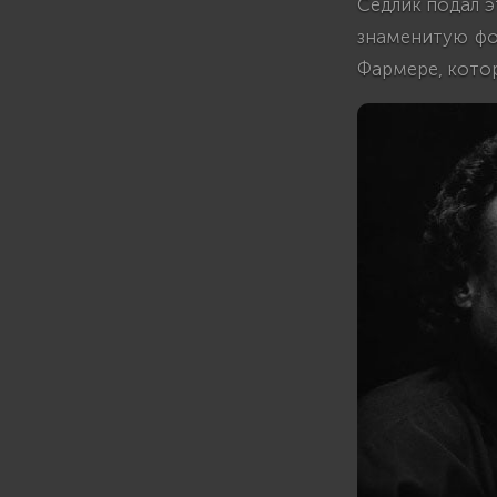
Седлик подал э
знаменитую фо
Фармере, котор