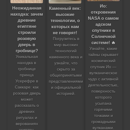
Ио:
Неожиданная
Каменный век:
откровения
находка: зачем
высокие
NASA о самом
древние
технологии, о
адском
египтяне
которых нам
спутнике в
строили
не говорят!
Солнечной
розовую
Погрузитесь в
системе! 🔥
дверь в
мир высоких
Узнайте, какие
гробнице?
технологий
тайны скрывает
Уникальная
каменного века и
космический
находка в
узнайте, что
спутник Ио —
гробнице
скрыто за
вулканическое
принца
общепринятыми
чудо с активной
Усерефре в
представлениями
деятельностью,
Саккаре: как
и официальной
поверхность
розовая дверь
историей.
которого
может
усыпана
рассказать о
горячими
древних
точками и
ритуалах и
громадными
верованиях
вулканами.
египтян.