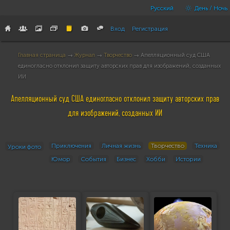
Русский
День / Ночь
Вход
Регистрация
Главная страница
→
Журнал
→
Творчество
→ Апелляционный суд США
единогласно отклонил защиту авторских прав для изображений, созданных
ИИ
Апелляционный суд США единогласно отклонил защиту авторских прав
для изображений, созданных ИИ
Приключения
Личная жизнь
Творчество
Техника
Уроки фото
Юмор
События
Бизнес
Хобби
Истории