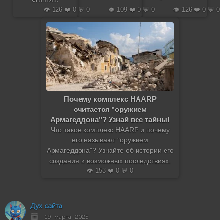
👁️ 126 ❤️ 0 💬 0
👁️ 109 ❤️ 0 💬 0
👁️ 126 ❤️ 0 💬 0
Почему комплекс HAARP
считается "оружием
Армагеддона"? Узнай все тайны!
Что такое комплекс HAARP и почему
его называют "оружием
Армагеддона"? Узнайте об истории его
создания и возможных последствиях.
👁️ 153 ❤️ 0 💬 0
Дух сайта
19 марта 2025