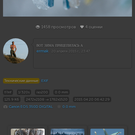
4
1458 просмотров
4 оценки
вот зима прицепилась а
ermak
20 апреля 2015 г., 23:47
Технические данные
EXIF
f/Inf
1/320s
iso200
0.0 mm
125.9 Кб
2472x2108 → 1782x1520
2015:04:20 06:42:29
Canon EOS 350D DIGITAL
0.0 mm