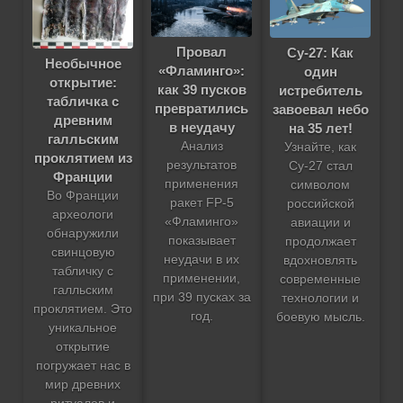
Провал
Су-27: Как
Необычное
«Фламинго»:
один
открытие:
как 39 пусков
истребитель
табличка с
превратились
завоевал небо
древним
в неудачу
на 35 лет!
галльским
Анализ
Узнайте, как
проклятием из
результатов
Су-27 стал
Франции
применения
символом
Во Франции
ракет FP-5
российской
археологи
«Фламинго»
авиации и
обнаружили
показывает
продолжает
свинцовую
неудачи в их
вдохновлять
табличку с
применении,
современные
галльским
при 39 пусках за
технологии и
проклятием. Это
год.
боевую мысль.
уникальное
открытие
погружает нас в
мир древних