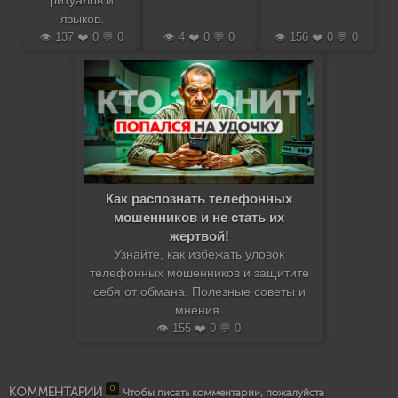
ритуалов и
языков.
👁️ 137 ❤️ 0 💬 0
👁️ 4 ❤️ 0 💬 0
👁️ 156 ❤️ 0 💬 0
Как распознать телефонных
мошенников и не стать их
жертвой!
Узнайте, как избежать уловок
телефонных мошенников и защитите
себя от обмана. Полезные советы и
мнения.
👁️ 155 ❤️ 0 💬 0
0
КОММЕНТАРИИ
Чтобы писать комментарии, пожалуйста