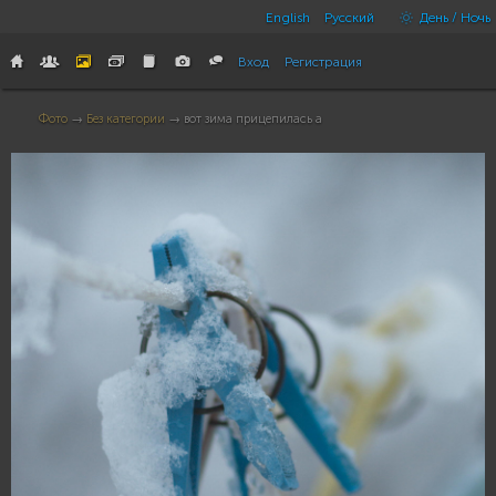
English
Русский
День / Ночь
Вход
Регистрация
Фото
→
Без категории
→ вот зима прицепилась а