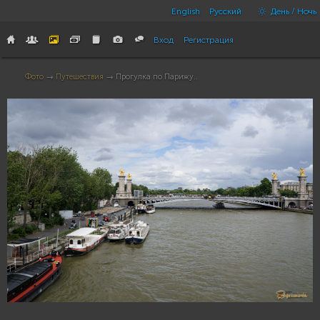
English
Русский
День / Ночь
Вход
Регистрация
Фото
→
Путешествия
→ Прогулка по Парижу..
1