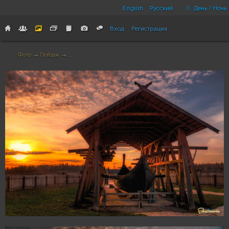
English
Русский
День / Ночь
Вход
Регистрация
Фото
→
Пейзаж
→ ...
32