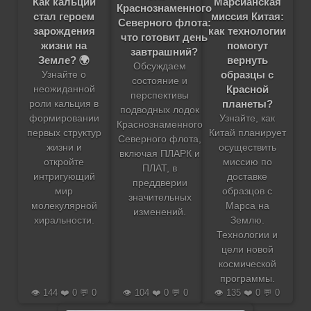
Как кальций
Марсианская
Краснознаменного
стал героем
миссия Китая:
Северного флота:
зарождения
как технологии
что готовит день
жизни на
помогут
завтрашний?
Земле? 🌍
вернуть
Обсуждаем
образцы с
Узнайте о
состояние и
Красной
неожиданной
перспективы
планеты?
роли кальция в
подводных лодок
формировании
Узнайте, как
Краснознаменного
первых структур
Китай планирует
Северного флота,
жизни и
осуществить
включая ПЛАРК и
откройте
миссию по
ПЛАТ, в
интригующий
доставке
преддверии
мир
образцов с
значительных
молекулярной
Марса на
изменений.
хиральности.
Землю.
Технологии и
цели новой
космической
программы.
👁️ 144 ❤️ 0 💬 0
👁️ 104 ❤️ 0 💬 0
👁️ 135 ❤️ 0 💬 0