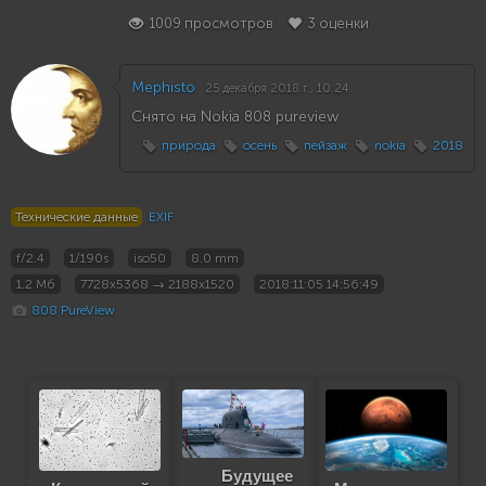
1009 просмотров
3 оценки
Mephisto
25 декабря 2018 г., 10:24
Снято на Nokia 808 pureview
природа
осень
пейзаж
nokia
2018
Технические данные
EXIF
f/2.4
1/190s
iso50
8.0 mm
1.2 Мб
7728x5368 → 2188x1520
2018:11:05 14:56:49
808 PureView
Будущее