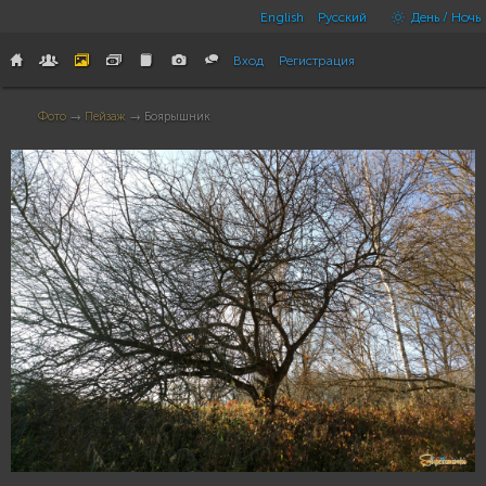
English
Русский
День / Ночь
Вход
Регистрация
Фото
→
Пейзаж
→ Боярышник
3