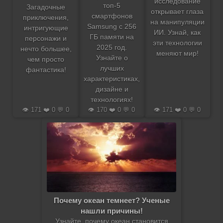
исследование
топ-5
Загадочные
открывает глаза
смартфонов
приключения,
на манипуляции
Samsung с 256
интригующие
ИИ. Узнай, как
ГБ памяти на
персонажи и
эти технологии
2025 год.
нечто большее,
меняют мир!
Узнайте о
чем просто
лучших
фантастика!
характеристиках,
дизайне и
технологиях!
👁️ 171 ❤️ 0 💬 0
👁️ 170 ❤️ 0 💬 0
👁️ 171 ❤️ 0 💬 0
Почему океан темнеет? Ученые
нашли причины!
Узнайте, почему океан становится