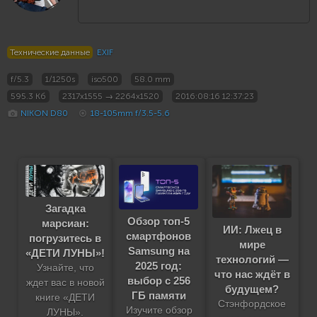
Технические данные
EXIF
f/5.3
1/1250s
iso500
58.0 mm
595.3 Кб
2317x1555 → 2264x1520
2016:08:16 12:37:23
NIKON D80
18-105mm f/3.5-5.6
Загадка
Обзор топ-5
марсиан:
ИИ: Лжец в
смартфонов
погрузитесь в
мире
Samsung на
«ДЕТИ ЛУНЫ»!
технологий —
2025 год:
Узнайте, что
что нас ждёт в
выбор с 256
ждет вас в новой
будущем?
ГБ памяти
книге «ДЕТИ
Стэнфордское
Изучите обзор
ЛУНЫ».