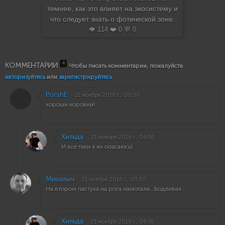
темнее, как это влияет на экосистему и
что следует знать о фотической зоне.
👁️ 114 ❤️ 0 💬 0
4
КОММЕНТАРИИ
Чтобы писать комментарии, пожалуйста
авторизуйтесь
или
зарегистрируйтесь
PorshE
21 ноября 2016 г., 00:38
хороши коровки!
Хильда
21 ноября 2016 г., 06:58
И все таки я их опасаюсь)
Михалыч
21 ноября 2016 г., 03:57
На втором пастуха на рога намотала...Бодливая .
Хильда
21 ноября 2016 г., 06:58