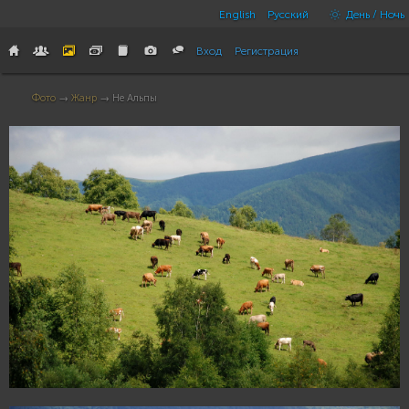
English
Русский
День / Ночь
Вход
Регистрация
Фото
→
Жанр
→ Не Альпы
23