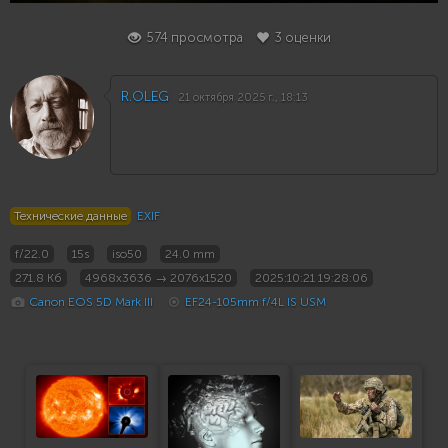
574 просмотра
3 оценки
R.OLEG
21 октября 2025 г., 18:13
Технические данные
EXIF
f/22.0
15s
iso50
24.0 mm
271.8 Кб
4968x3636 → 2076x1520
2025:10:21 19:28:06
Canon EOS 5D Mark III
EF24-105mm f/4L IS USM