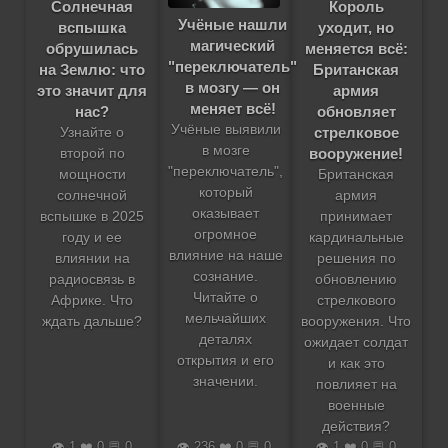
Солнечная
Король
Учёные нашли
вспышка
уходит, но
магический
обрушилась
меняется всё:
"переключатель"
на Землю: что
Британская
в мозгу — он
это значит для
армия
меняет всё!
нас?
обновляет
Учёные выявили
стрелковое
Узнайте о
в мозге
вооружение!
второй по
"переключатель",
мощности
Британская
который
солнечной
армия
оказывает
вспышке в 2025
принимает
огромное
году и ее
кардинальные
влияние на наше
влиянии на
решения по
сознание.
радиосвязь в
обновлению
Читайте о
Африке. Что
стрелкового
мельчайших
ждать дальше?
вооружения. Что
деталях
ожидает солдат
открытия и его
и как это
значении.
повлияет на
военные
действия?
👁️ 1 ❤️ 0 💬 0
👁️ 236 ❤️ 0 💬 0
👁️ 1 ❤️ 0 💬 0