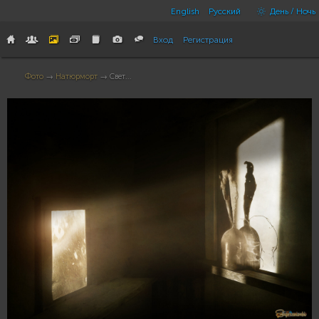
English
Русский
День / Ночь
Вход
Регистрация
Фото
→
Натюрморт
→ Свет...
3