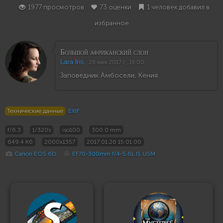
1977 просмотров
73 оценки
1 человек добавил в
избранное
Большой африканский слон
Lara Iris
28 мая 2017 г., 19:00
Заповедник Амбосели, Кения
Технические данные
EXIF
f/6.3
1/320s
iso100
300.0 mm
649.4 Кб
2000x1357
2017:01:26 15:01:00
Canon EOS 6D
EF70-300mm f/4-5.6L IS USM