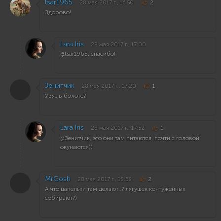
tsar1965
28 мая 2017 г., 16:50
2
Здорово!
Lara Iris
28 мая 2017 г., 17:00
@tsar1965, спасибо!
Зенитчик
28 мая 2017 г., 17:20
1
Увяз в болоте?
Lara Iris
28 мая 2017 г., 17:52
1
@Зенитчик, это они там питаются, почти с головой
окунаются))
MrGosh
28 мая 2017 г., 18:58
2
А что цапельки там делают..? лягушек контуженных
собирают?)