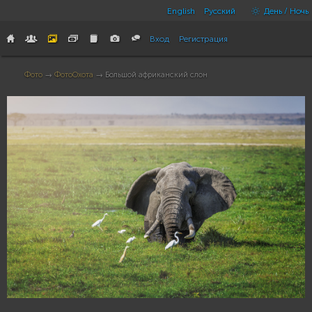
English
Русский
День / Ночь
Вход
Регистрация
Фото
→
ФотоОхота
→ Большой африканский слон
73