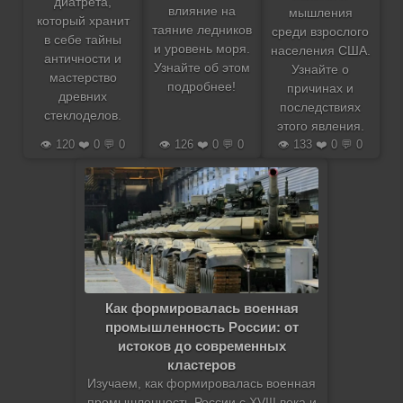
диатрета,
влияние на
мышления
который хранит
таяние ледников
среди взрослого
в себе тайны
и уровень моря.
населения США.
античности и
Узнайте об этом
Узнайте о
мастерство
подробнее!
причинах и
древних
последствиях
стеклоделов.
этого явления.
👁️ 120 ❤️ 0 💬 0
👁️ 126 ❤️ 0 💬 0
👁️ 133 ❤️ 0 💬 0
Как формировалась военная
промышленность России: от
истоков до современных
кластеров
Изучаем, как формировалась военная
промышленность России с XVIII века и