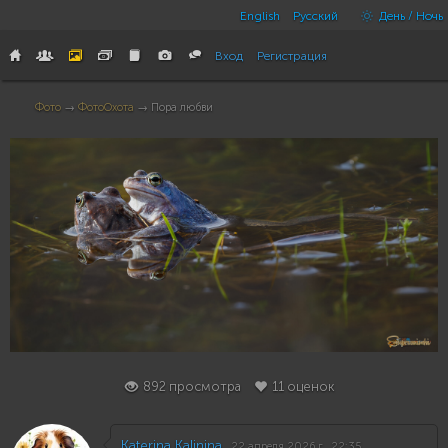
English
Русский
День / Ночь
Вход
Регистрация
Фото
→
ФотоОхота
→ Пора любви
11
892 просмотра
11 оценок
Katerina Kalinina
22 апреля 2026 г., 22:35