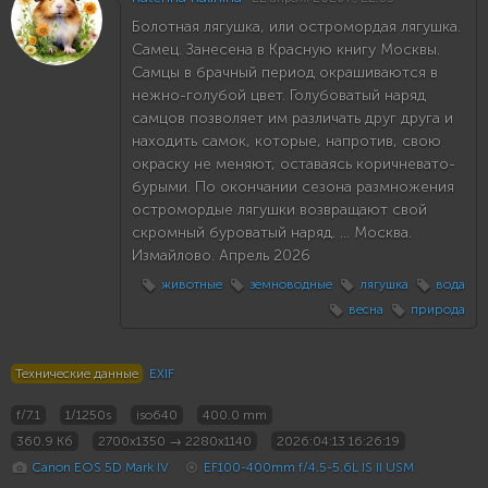
Болотная лягушка, или остромордая лягушка.
Самец. Занесена в Красную книгу Москвы.
Самцы в брачный период окрашиваются в
нежно-голубой цвет. Голубоватый наряд
самцов позволяет им различать друг друга и
находить самок, которые, напротив, свою
окраску не меняют, оставаясь коричневато-
бурыми. По окончании сезона размножения
остромордые лягушки возвращают свой
скромный буроватый наряд. ... Москва.
Измайлово. Апрель 2026
животные
земноводные
лягушка
вода
весна
природа
Технические данные
EXIF
f/7.1
1/1250s
iso640
400.0 mm
360.9 Кб
2700x1350 → 2280x1140
2026:04:13 16:26:19
Canon EOS 5D Mark IV
EF100-400mm f/4.5-5.6L IS II USM