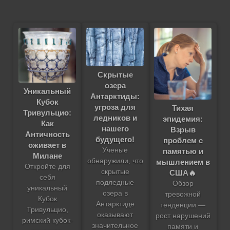
Скрытые
озера
Уникальный
Антарктиды:
Кубок
угроза для
Тихая
Тривульцио:
ледников и
эпидемия:
Как
нашего
Взрыв
Античность
будущего!
проблем с
оживает в
Ученые
памятью и
Милане
обнаружили, что
мышлением в
Откройте для
скрытые
США🔥
себя
подледные
Обзор
уникальный
озера в
тревожной
Кубок
Антарктиде
тенденции —
Тривульцио,
оказывают
рост нарушений
римский кубок-
значительное
памяти и