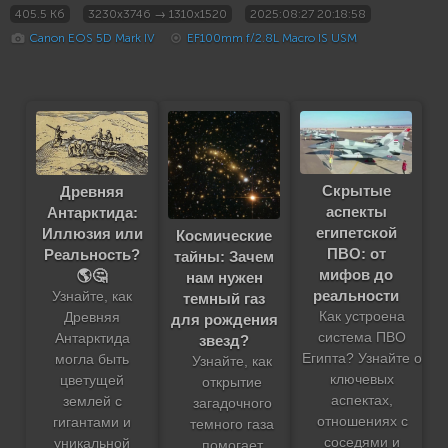
405.5 Кб
3230x3746 → 1310x1520
2025:08:27 20:18:58
Canon EOS 5D Mark IV
EF100mm f/2.8L Macro IS USM
Скрытые
Древняя
аспекты
Антарктида:
египетской
Иллюзия или
Космические
ПВО: от
Реальность?
тайны: Зачем
мифов до
🌎🤔
нам нужен
реальности
Узнайте, как
темный газ
Как устроена
Древняя
для рождения
система ПВО
Антарктида
звезд?
Египта? Узнайте о
могла быть
Узнайте, как
ключевых
цветущей
открытие
аспектах,
землей с
загадочного
отношениях с
гигантами и
темного газа
соседями и
уникальной
помогает