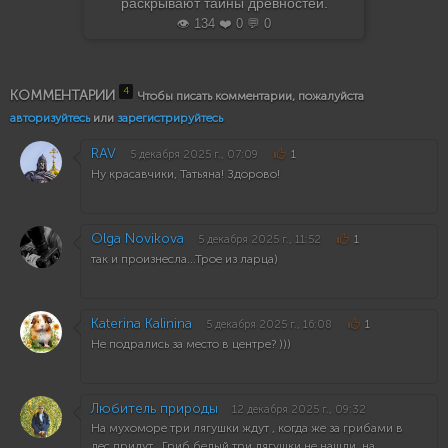
раскрывают тайны древностей.
👁️ 134 ❤️ 0 💬 0
4
КОММЕНТАРИИ
Чтобы писать комментарии, пожалуйста
авторизуйтесь
или
зарегистрируйтесь
RAV
5 декабря 2025 г., 07:09
1
Ну красавчики, Татьяна! Здорово!
Olga Novikova
5 декабря 2025 г., 11:52
1
так и произнесла...Трое из ларца)
Katerina Kalinina
5 декабря 2025 г., 16:08
1
Не подрались за место в центре? )))
Любитель природы
12 декабря 2025 г., 09:32
На мухоморе три лягушки ждут , когда же за грибами в
лес придут , Гриб белый три лягушки не нашли ,на