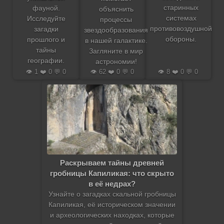
старинных
фауной.
объяснить
системах
Исследуйте
процессы
противовоздушной
загадки
звездообразования
обороны.
прошлого и
в нашей галактике.
тайны
Загляните в мир
географии.
астрономии!
👁️ 1 ❤️ 0 💬 0
👁️ 62 ❤️ 0 💬 0
👁️ 8 ❤️ 0 💬 0
Раскрываем тайны древней
гробницы Капиликая: что скрыто
в её недрах?
Узнайте о загадках скальной гробницы
Капиликая, её историческом значении
и археологических находках, которые