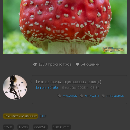
34
1200 просмотров
34 оценки
Трое из ларца, одинаковых с лица)
Татьяна(Tata)
5 декабря 2025 г., 03:34
мухорор
лягушата
лягушонок
Технические данные
EXIF
f/5.0
1/20s
iso1250
100.0 mm