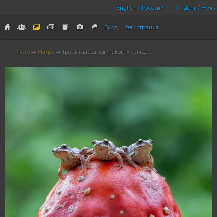
English
Русский
День / Ночь
Вход
Регистрация
Фото
→
Макро
→ Трое из ларца, одинаковых с лица)