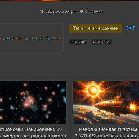
922 просмотра
3 оценки
Технические данные
EXIF
рождество
портрет
дети
152.5 Кб
1400x935
строномы шокированы! 10
Революционная гипотеза 
лиардов лет радиосигналов
3I/ATLAS: межзвёздный шп