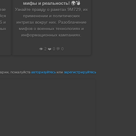
мифы и реальность! 🌍💣
езе
Узнайте правду о ракетах 9М729, их
йся
применении и политических
S и
интригах вокруг них. Разоблачение
ных
мифов о военных технологиях и
информационных кампаниях.
👁️ 2 ❤️ 0 💬 0
тарии, пожалуйста
авторизуйтесь
или
зарегистрируйтесь