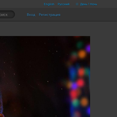
English
Русский
День / Ночь
Вход
Регистрация