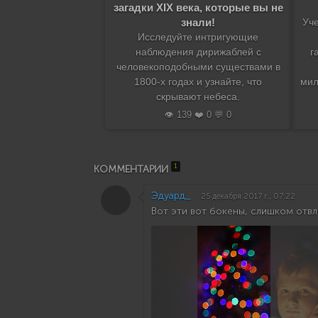
загадки XIX века, которые вы не
знали!
Уч
Исследуйте интригующие
наблюдения дирижаблей с
г
человекоподобными существами в
1800-х годах и узнайте, что
мил
скрывают небеса.
👁️ 139 ❤️ 0 💬 0
1
КОММЕНТАРИИ
Эдуард_
25 декабря 2017 г., 07:22
Вот эти вот бокены, слишком отв