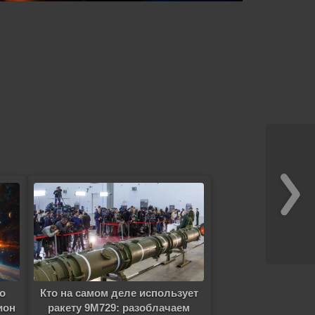
о
Кто на самом деле использует
ион
ракету 9М729: разоблачаем