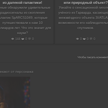
из далекой галактики!
или природный объект?
еные обнаружили удивительные
Узнайте о сенсационной гипот
радиосигналы из скопления
учёного из Гарварда, касающе
алактик SpARCS1049, которые
межзвёздного объекта 3I/ATLA
путешествовали к нам 10
возможности его наблюдатель
лиардов лет. Что это значит для
спутников.
науки?
👁️ 144 ❤️ 0 💬 0
👁️ 0 ❤️ 0 💬 0
Чтобы писать коммен
лекают от персонажа