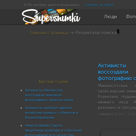
4738 человек зарегистрировано
1 сейчас на сайте
Люди
Фот
Главная страница
→ Результаты поиска
Активист
воссозда
фотографию с
Быстрые ссылки
Миннесотские а
Активисты Миннесоты
свою версию зна
воссоздали знаковую
Розенталя, подни
фотографию с флагом штата
зимнего леса. 
резонанс и обсуж
Активисты требуют удалить
китайские камеры с объектов в
3 февраля 2026 г., 17:15
Великобритании
Умерла Джейн Гудолл,
защитница природы и сторонник
фотографического искусства