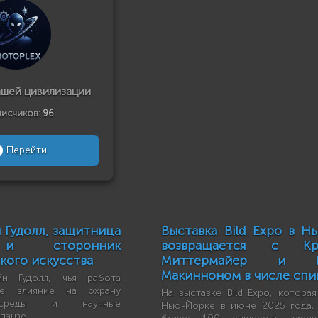
ашей цивилизации
исчиков:
96
Перейти
 Гудолл, защитница
Выставка Bild Expo в Н
и сторонник
возвращается с Кр
кого искусства
Миттермайер и П
Макинноном в числе спи
йн Гудолл, чья работа
ое влияние на охрану
На выставке Bild Expo, котора
среды и научные
Нью-Йорке в июне 2025 года,
панзе.