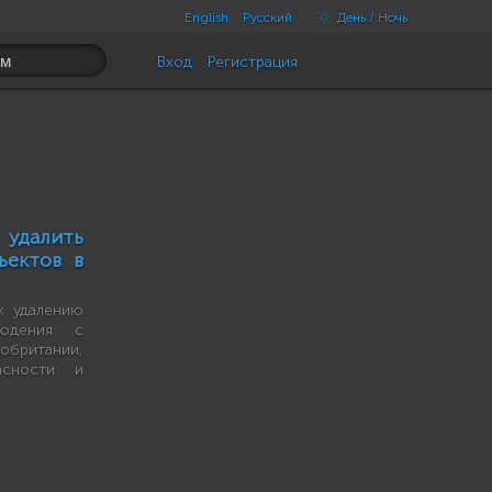
English
Русский
День / Ночь
Вход
Регистрация
удалить
ъектов в
к удалению
людения с
британии,
асности и