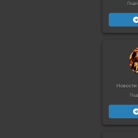
Подп
Новости 
Под