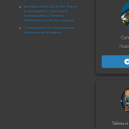
Выставка Bild Expo в Нью-Йорке
возвращается с Кристиной
Миттермайер и Питером
Макинноном в числе спикеров
Путеводитель по современным
трендам в фотографии
Суп
Подп
Тайны и