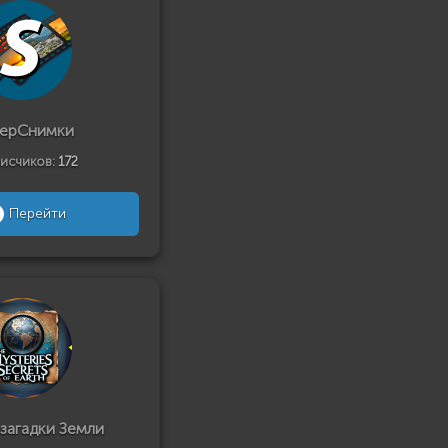
ерСнимки
исчиков:
172
Перейти
 загадки Земли