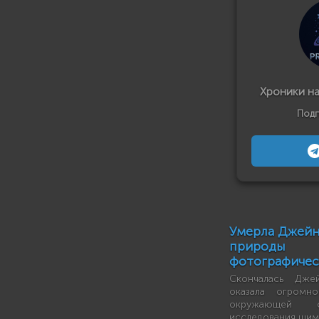
Хроники н
Подп
Умерла Джейн
природы 
фотографичес
Скончалась Дже
оказала огромн
окружающей 
исследования шим