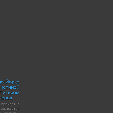
ью-Йорке
истиной
итером
керов
я пройдет в
 ожидается