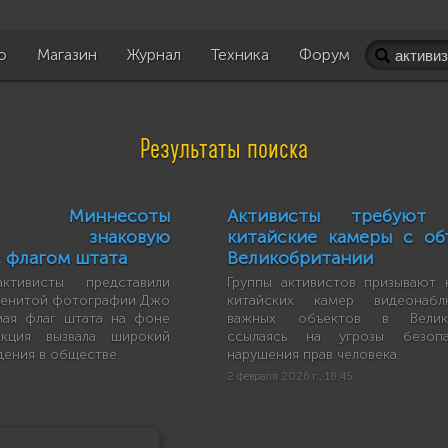
о
Магазин
Журнал
Техника
Форум
Результаты поиска
ы Миннесоты
Активисты требуют 
ли знаковую
китайские камеры с об
 флагом штата
Великобритании
ктивисты представили
Группы активистов призывают 
менитой фотографии Джо
китайских камер видеонаб
мая флаг штата на фоне
важных объектов в Велико
Акция вызвала широкий
ссылаясь на угрозы безоп
дения в обществе.
нарушения прав человека.
2 февраля 2026 г., 18:45