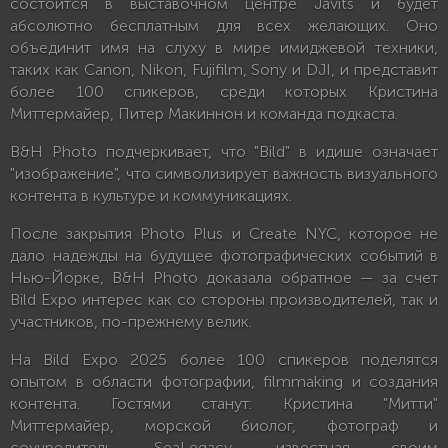
состоится в выставочном центре Javits и будет
абсолютно бесплатным для всех желающих. Оно
объединит имя на слуху в мире имиджевой техники,
таких как Canon, Nikon, Fujifilm, Sony и DJI, и представит
более 100 спикеров, среди которых Кристина
Миттермайер, Питер Макиннон и команда подкаста.
B&H Photo подчеркивает, что "Bild" в идише означает
"изображение", что символизирует важность визуального
контента в культуре и коммуникациях.
После закрытия Photo Plus и Create NYC, которое не
дало надежды на будущее фотографических событий в
Нью-Йорке, B&H Photo доказала обратное — за счет
Bild Expo интерес как со стороны производителей, так и
участников, по-прежнему велик.
На Bild Expo 2025 более 100 спикеров поделятся
опытом в области фотографии, filmmaking и создания
контента. Гостями станут: Кристина "Митти"
Миттермайер, морской биолог, фотограф и
соучредитель SeaLegacy, известная своим