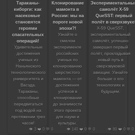
Экспериментальны
Тараканы-
Клонирование
самолёт X-59
киборги: как
мамонта в
QueSST: первый
насекомые
России: мы на
полёт в сверхзвуке
становятся
пороге новой
героями
эпохи?!
X-59 QueSST,
спасательных
экспериментальный
Узнайте о
операций!
самолёт, успешно
смелом
завершил первый
Удивительные
эксперименте
полёт, прокладывая
достижения
российских
новый путь в
ученых из
ученых по
сверхзвуковой
Наньянского
клонированию
авиации. Узнайте
технологического
шерстистого
больше о его
университета и
мамонта — от
технологиях и
Васэда.
достижения
будущем.
Тараканы,
успехов в
способные
клонировании
передвигаться
до значимости
под водой на
этого проекта
протяжении трех
для науки и
часов!
культуры.
👁️ 3 ❤️ 0 💬 0
👁️ 140 ❤️ 0 💬 0
👁️ 80 ❤️ 0 💬 0