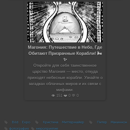
Магония: Путешествие в Небо, Где
Обитают Призрачные Корабли! 🌬️
✨
Откройте для себя таинственное
царство Магония — место, откуда
приходят небесные корабли. Узнайте о
загадках облачных миров и их связи с
мифами.
👁️ 151 ❤️ 0 💬 0
Bild Expo
Кристина Миттермайер
Питер Макиннон
фотография
мероприятие