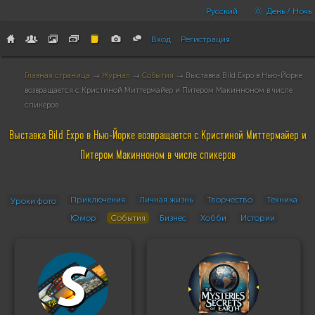
Русский
День / Ночь
Вход
Регистрация
Главная страница
→
Журнал
→
События
→ Выставка Bild Expo в Нью-Йорке
возвращается с Кристиной Миттермайер и Питером Макинноном в числе
спикеров
Выставка Bild Expo в Нью-Йорке возвращается с Кристиной Миттермайер и
Питером Макинноном в числе спикеров
Приключения
Личная жизнь
Творчество
Техника
Уроки фото
Юмор
События
Бизнес
Хобби
Истории