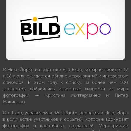
В Нью-Йорке на выставке Bild Expo, которая пройдет 17
и 18 июня, ожидается обилие мероприятий и интересных
спикеров. В этом году к списку из более чем 100
экспертов добавились известные личности из мира
фотографии — Кристина Миттермайер и Питер
Макиннон.
Bild Expo, управляемая B&H Photo, вернется в Нью-Йорк
в количестве участников и событий, которые вдохновят
фотографов и креативных создателей. Мероприятие