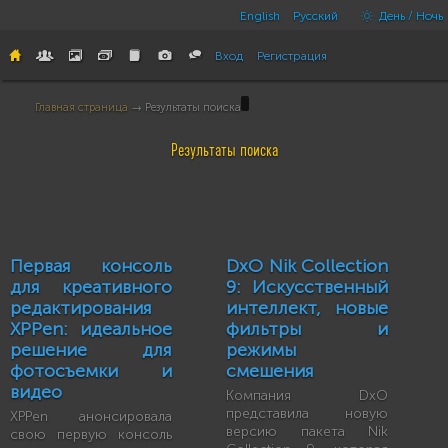
English
Русский
День / Ночь
Вход
Регистрация
Главная страница
→ Результаты поиска
Результаты поиска
Первая консоль
DxO Nik Collection
для креативного
9: Искусственный
редактирования
интеллект, новые
XPPen: идеальное
фильтры и
решение для
режимы
фотосъемки и
смешения
видео
Компания DxO
представила новую
XPPen анонсировала
версию пакета Nik
свою первую консоль