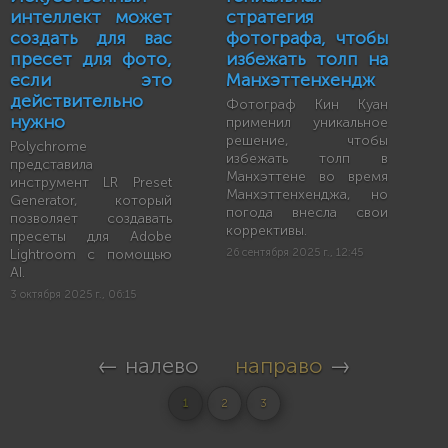
интеллект может
стратегия
создать для вас
фотографа, чтобы
пресет для фото,
избежать толп на
если это
Манхэттенхендж
действительно
Фотограф Кин Куан
нужно
применил уникальное
решение, чтобы
Polychrome
избежать толп в
представила
Манхэттене во время
инструмент LR Preset
Манхэттенхенджа, но
Generator, который
погода внесла свои
позволяет создавать
коррективы.
пресеты для Adobe
Lightroom с помощью
26 сентября 2025 г., 12:45
AI.
3 октября 2025 г., 06:15
← налево
направо
→
1
2
3