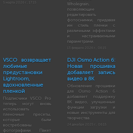
5 марта 2026 г., 17:15
Wholegrain,
позволяющее
редактировать
фотоснимки, придавая
им стиль пленки с
различными эффектами
и настраиваемыми
параметрами.
13 февраля 2026 г., 06:15
VSCO возвращает
DJI Osmo Action 6:
любимые
Новая прошивка
предустановки
добавляет запись
Lightroom,
видео в 8K
вдохновленные
Обновление прошивки
пленкой
для Osmo Action 6
добавляет поддержку
Подписчики VSCO Pro
8K видео, улучшенные
теперь могут вновь
функции загрузки и
использовать
новые инструменты для
пленочные пресеты,
творчества.
которые были
востребованы
24 декабря 2025 г., 06:15
фотографами. Пакет