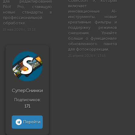
Collection 9, которая
для редактирования
включает
Pilot Pro, ставящую
инновационные AI-
новые стандарты в
инструменты, новые
профессиональной
креативные фильтры и
обработке.
поддержку режимов
19 мая 2026 г., 13:15
смешения. Узнайте
больше о функционале
обновленного пакета
для фотокоррекции.
21 апреля 2026 г., 13:15
СуперСнимки
Подписчиков:
171
Перейти