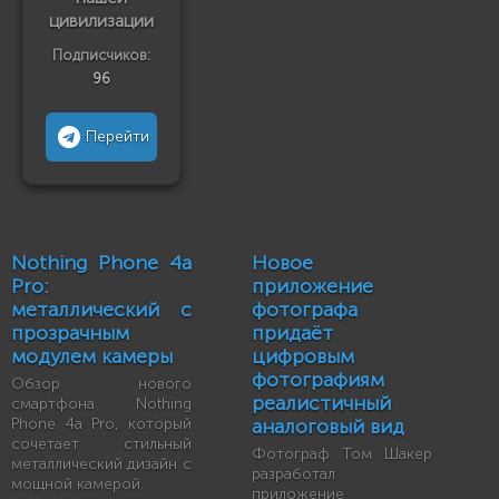
цивилизации
Подписчиков:
96
Перейти
Nothing Phone 4a
Новое
Pro:
приложение
металлический с
фотографа
прозрачным
придаёт
модулем камеры
цифровым
фотографиям
Обзор нового
реалистичный
смартфона Nothing
Phone 4a Pro, который
аналоговый вид
сочетает стильный
Фотограф Том Шакер
металлический дизайн с
разработал
мощной камерой.
приложение