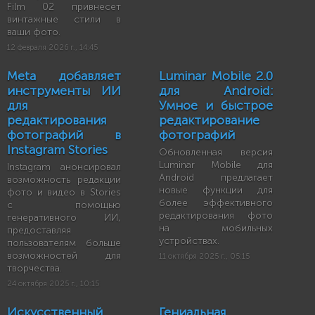
Film 02 привнесет
винтажные стили в
ваши фото.
12 февраля 2026 г., 14:45
Meta добавляет
Luminar Mobile 2.0
инструменты ИИ
для Android:
для
Умное и быстрое
редактирования
редактирование
фотографий в
фотографий
Instagram Stories
Обновленная версия
Luminar Mobile для
Instagram анонсировал
Android предлагает
возможность редакции
новые функции для
фото и видео в Stories
более эффективного
с помощью
редактирования фото
генеративного ИИ,
на мобильных
предоставляя
устройствах.
пользователям больше
возможностей для
11 октября 2025 г., 05:15
творчества.
24 октября 2025 г., 10:15
Искусственный
Гениальная