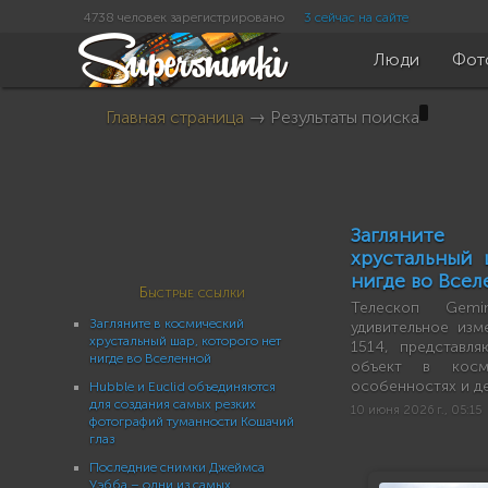
4738 человек зарегистрировано
3 сейчас на сайте
Люди
Фот
Главная страница
→ Результаты поиска
Загляните
хрустальный 
нигде во Все
Быстрые ссылки
Телескоп Gemi
Загляните в космический
удивительное из
хрустальный шар, которого нет
1514, представл
нигде во Вселенной
объект в косм
особенностях и де
Hubble и Euclid объединяются
для создания самых резких
10 июня 2026 г., 05:15
фотографий туманности Кошачий
глаз
Последние снимки Джеймса
Уэбба – одни из самых