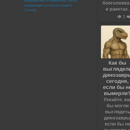
туманностей от телескопа Уэбба
боеголовка
предвещают роковую судьбу
и ракетах.
Солнца
👁️ 1 ❤
Как бы
выглядел
динозавр
сегодня,
если бы н
вымерли
Узнайте, ка
бы могли
выглядет
динозавры
если бы н
вымерли, 