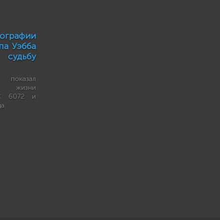
ографии
па Уэбба
 судьбу
 показал
ти жизни
GC 6072 и
а.