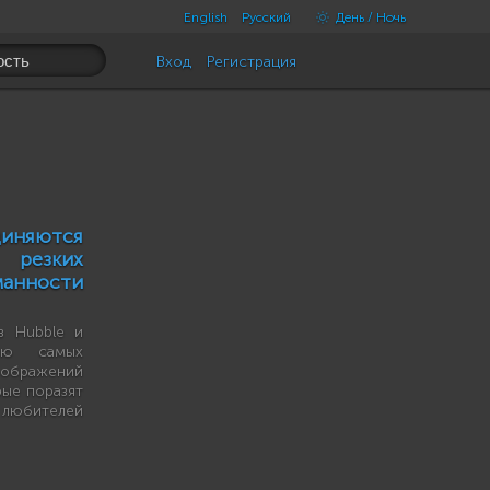
English
Русский
День / Ночь
Вход
Регистрация
диняются
 резких
нности
в Hubble и
ию самых
бражений
рые поразят
любителей