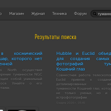
о
Магазин
Журнал
Техника
Форум
Результаты поиска
 в космический
Hubble и Euclid объе
шар, которого нет
для создания самых
ленной
фотографий тума
Кошачий глаз
ni North осуществил
мерение туманности NGC
Совместная работа телескопо
яющее собой уникальный
Euclid привела к создан
осе. Узнайте о его
детализированных изо
талях.
туманности Кошачий глаз, кото
не только ученых, но и 
астрофотографии.
5 марта 2026 г., 05:45