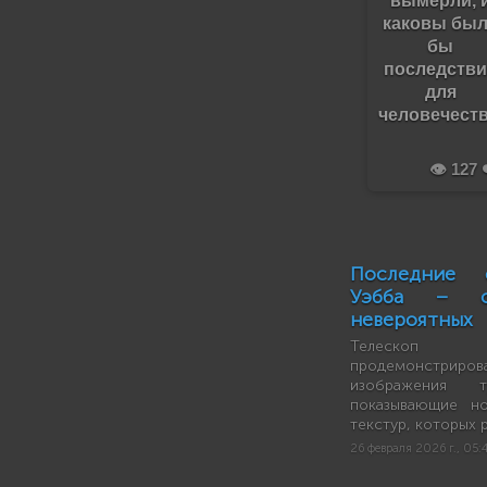
каковы бы
бы
последств
для
человечеств
👁️ 127 
Последние 
Уэбба – 
невероятных
Телескоп 
продемонстри
изображения 
показывающие н
текстур, которых 
26 февраля 2026 г., 05: