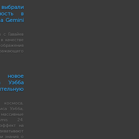
брали
ность в
а Gemini
 с Гавайев
в качестве
ображения
ражающего
новое
а Уэбба
ительную
космоса,
мса Уэбба,
 массивные
smis 24.
эффект на
ватывают
и знания о