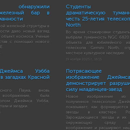
ы обнаружили
Студенты вы
 железный бар в
драматическую туман
манности
честь 25-летия телескоп
North
ой железной структуры в
ости дало новый взгляд
Во время стажировки студенты
 объект космоса. Ученые
выбрали туманность NGC 6820 
став с помощью нового
объекта для юбилейного из
E.
телескопа Gemini North, от
местное культурное наследие.
5
19 ноября 2025 г., 16:15
Джеймса Уэбба
Потрясающее 
в загадках Красной
изображение Джеймс
демонстрирует разруш
силу младенцев-звезд
асного Паука, вновь
 воображение, была
Новое изображение из 
скопом Джеймса Уэбба,
полученное телескопом Джей
али и загадки.
показывает, как формируются
звезды в кластере Pi
5
Зарождающиеся звезды и их 
окружающую среду зах
воображение и расширяют наш