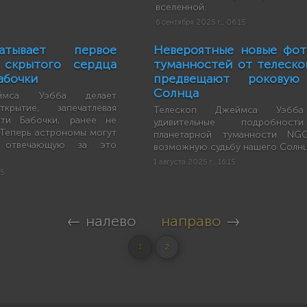
вселенной.
6 сентября 2025 г., 06:15
атывает первое
Невероятные новые фот
 скрытого сердца
туманностей от телеско
абочки
предвещают роковую
Солнца
ймса Уэбба делает
ткрытие, запечатлевая
Телескоп Джеймса Уэбба
сти Бабочки, ранее не
удивительные подробнос
 Теперь астрономы могут
планетарной туманности N
, отвечающую за это
возможную судьбу нашего Солнц
1 августа 2025 г., 16:15
15
← налево
направо
→
1
2