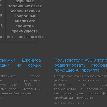
взрывы в
ли
топливных баках
боевой техники.
ия
Подробный
анализ его
а.
свойств и
преимуществ.
❤️ 0 💬 0
👁️ 156 ❤️ 0 💬 0
снимки Джеймса
Пользователи VSCO тепе
одни из самых
редактировать изобра
помощью AI-промпта
Джеймса Уэбба
Программа VSCO обновила сво
ровал потрясающие
добавив возможность о
туманности PMR 1,
изменения для редакт
овые уровни деталей и
изображений с помощью A
ранее не было видно.
инструмент дает фотограф
свободы для творчества.
45
29 января 2026 г., 17:45