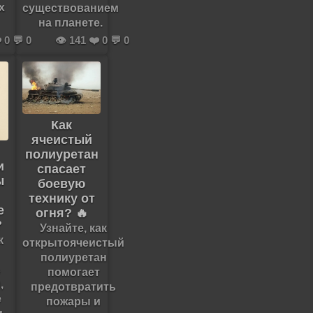
х
существованием
на планете.
️ 0 💬 0
👁️ 141 ❤️ 0 💬 0
Как
ячеистый
полиуретан
и
спасает
ы
боевую
технику от
е
огня? 🔥
?
Узнайте, как
к
открытоячеистый
полиуретан
ь
помогает
,
предотвратить
е
пожары и
и