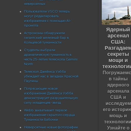
невероятных
Пользователи VSCO теперь
могут редактировать
изображения с помощью AI-
промпта
Ядерный
Астрономы обнаружили
арсенал
гигантский железный бар в
США:
Кольцевой туманности
Разгадае
Студенты выбрали
секреты
драматическую туманность в
мощи и
честь 25-летия телескопа Gemini
North
технологи
Телескоп Джеймса Уэбба
Погружаемс
убеждает нас в загадках Красной
в тайны
Паутины
ядерного
Потрясающее новое
арсенала
изображение Джеймса Уэбба
США и
демонстрирует разрушительную
исследуем
силу младенцев-звезд
его историю
Webb захватывает первое
мощь и
изображение скрытого сердца
Туманности Бабочки
технологии
Узнайте о
Невероятные новые фотографии