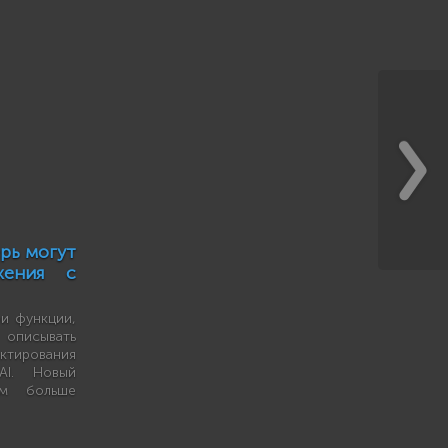
рь могут
жения с
и функции,
писывать
ирования
I. Новый
ам больше