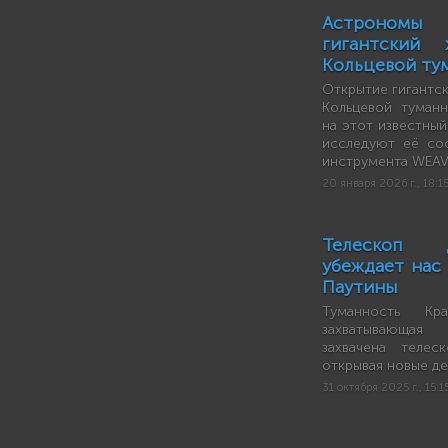
Астроном
гигантский
Кольцевой ту
Открытие гигантск
Кольцевой туманн
на этот известный
исследуют её со
инструмента WEAV
20 января 2026 г., 18:1
Телескоп 
убеждает нас 
Паутины
Туманность Кр
захватывающая
захвачена теле
открывая новые дет
31 октября 2025 г., 15:1