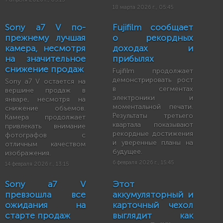
18 марта 2026 г., 05:45
Sony a7 V по-
Fujifilm сообщает
прежнему лучшая
о рекордных
камера, несмотря
доходах и
на значительное
прибылях
снижение продаж
Fujifilm продолжает
демонстрировать рост
Sony a7 V остается на
в сегментах
вершине продаж в
электроники и
январе, несмотря на
моментальной печати.
снижение объемов.
Результаты третьего
Камера продолжает
квартала показывают
привлекать внимание
рекордные достижения
фотографов с
и уверенные планы на
отличным качеством
будущее.
изображения.
6 февраля 2026 г., 15:45
14 февраля 2026 г., 13:15
Sony a7 V
Этот
превзошла все
аккумуляторный и
ожидания на
карточный чехол
старте продаж
выглядит как