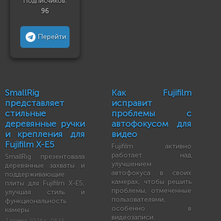
Подписчиков:
96
Перейти
SmallRig
Как Fujifilm
представляет
исправит
стильные
проблемы с
деревянные ручки
автофокусом для
и крепления для
видео
Fujifilm X-E5
Fujifilm активно
работает над
SmallRig презентовала
улучшением
деревянные захваты и
автофокуса в своих
поддерживающие
камерах, чтобы решить
плиты для Fujifilm X-E5,
проблемы, отмеченные
улучшая стиль и
пользователями,
функциональность
особенно в
камеры.
видеозаписи.
7 апреля 2026 г., 05:15