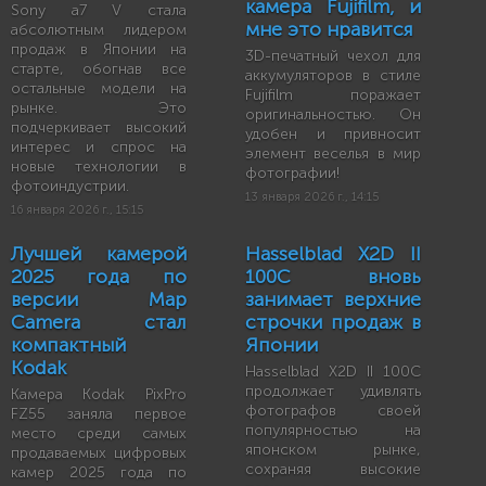
камера Fujifilm, и
Sony a7 V стала
мне это нравится
абсолютным лидером
продаж в Японии на
3D-печатный чехол для
старте, обогнав все
аккумуляторов в стиле
остальные модели на
Fujifilm поражает
рынке. Это
оригинальностью. Он
подчеркивает высокий
удобен и привносит
интерес и спрос на
элемент веселья в мир
новые технологии в
фотографии!
фотоиндустрии.
13 января 2026 г., 14:15
16 января 2026 г., 15:15
Лучшей камерой
Hasselblad X2D II
2025 года по
100C вновь
версии Map
занимает верхние
Camera стал
строчки продаж в
компактный
Японии
Kodak
Hasselblad X2D II 100C
продолжает удивлять
Камера Kodak PixPro
фотографов своей
FZ55 заняла первое
популярностью на
место среди самых
японском рынке,
продаваемых цифровых
сохраняя высокие
камер 2025 года по