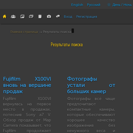
English
Русский
День / Ночь
Вход
Регистрация
Главная страница
→ Результаты поиска
Результаты поиска
Fujifilm X100VI
Фотографы
вновь на вершине
устали от
продаж
больших камер
Fujifilm X100VI
Фотографы всё чаще
вернулась на первое
предпочитают
место в продажах,
компактные камеры,
потеснив Sony a7 V.
которые обеспечивают
Обзор продаж от Map
хорошее качество
Camera показывает, что
изображения без
Fujifilm продолжает
ненужного веса и