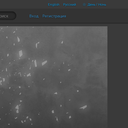
English
Русский
День / Ночь
Вход
Регистрация