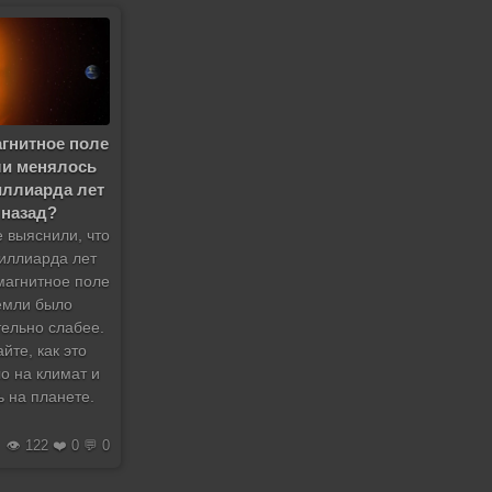
агнитное поле
и менялось
иллиарда лет
назад?
 выяснили, что
миллиарда лет
магнитное поле
емли было
тельно слабее.
айте, как это
о на климат и
ь на планете.
👁️ 122 ❤️ 0 💬 0