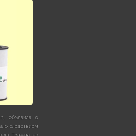
on, объявила о
тало следствием
льда Трампа на