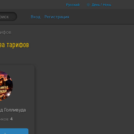
Русский
День / Ночь
Вход
Регистрация
рифов
-за тарифов
д Голливуда
иков:
4