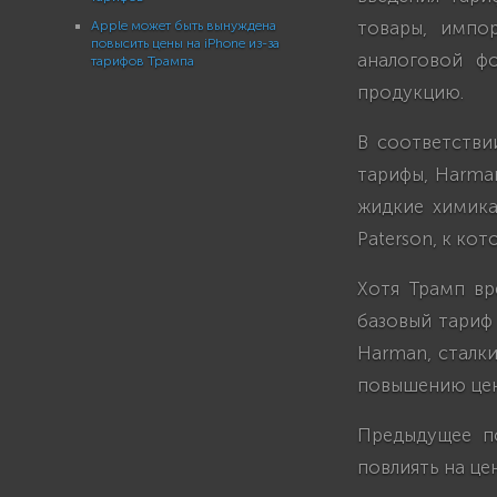
товары, импор
Apple может быть вынуждена
повысить цены на iPhone из-за
аналоговой ф
тарифов Трампа
продукцию.
В соответстви
тарифы, Harman
жидкие химика
Paterson, к ко
Хотя Трамп вр
базовый тариф 
Harman, сталки
повышению цен
Предыдущее п
повлиять на цен