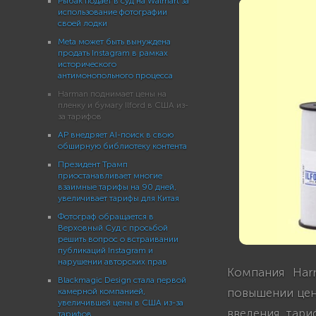
Рыбак подает в суд на Walmart за
использование фотографии
своей лодки
Meta может быть вынуждена
продать Instagram в рамках
исторического
антимонопольного процесса
Harman поднимает цены на
пленку и бумагу Ilford в США из-
за тарифов
AP внедряет AI-поиск в свою
обширную библиотеку контента
Президент Трамп
приостанавливает многие
взаимные тарифы на 90 дней,
увеличивает тарифы для Китая
Фотограф обращается в
Верховный Суд с просьбой
решить вопрос о встраивании
публикаций Instagram и
нарушении авторских прав
Компания Harm
Blackmagic Design стала первой
повышении цен 
камерной компанией,
увеличившей цены в США из-за
введения тари
тарифов