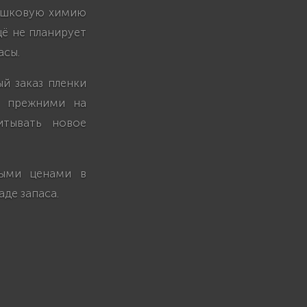
рошковую химию
щё не планирует
асы.
й заказ пленки
ся прежними на
итывать новое
ными ценами в
де запаса.