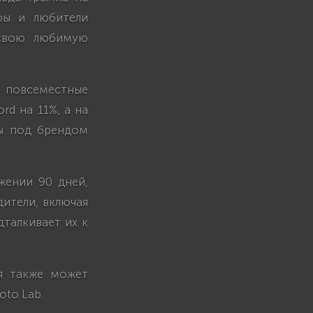
афы и любители
 свою любимую
т повсеместные
rd на 11%, а на
ры под брендом
жении 90 дней,
дители, включая
дталкивает их к
я также может
oto Lab.