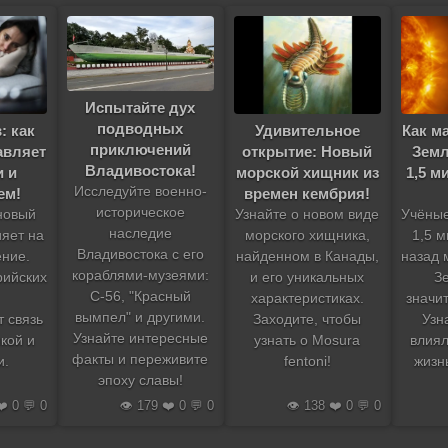
Испытайте дух
подводных
Как м
: как
Удивительное
приключений
Земл
авляет
открытие: Новый
Владивостока!
1,5 м
 и
морской хищник из
Исследуйте военно-
ем!
времен кембрия!
историческое
Учёные
 новый
Узнайте о новом виде
наследие
1,5 
ияет на
морского хищника,
Владивостока с его
назад 
ение.
найденном в Канады,
кораблями-музеями:
З
рийских
и его уникальных
С-56, "Красный
значи
характеристиках.
вымпел" и другими.
Узн
 связь
Заходите, чтобы
Узнайте интересные
влиял
кой и
узнать о Mosura
факты и переживите
жизн
и.
fentoni!
эпоху славы!
❤️ 0 💬 0
👁️ 179 ❤️ 0 💬 0
👁️ 138 ❤️ 0 💬 0