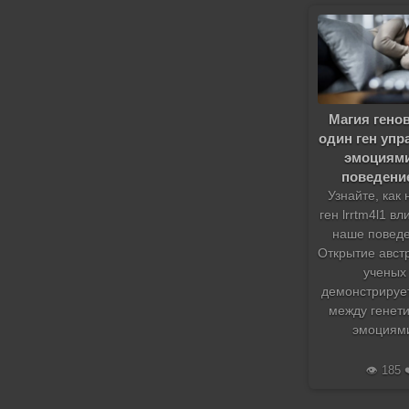
Магия генов
один ген упр
эмоциями
поведени
Узнайте, как
ген lrrtm4l1 вл
наше повед
Открытие авст
ученых
демонстрирует
между генети
эмоциям
👁️ 185 