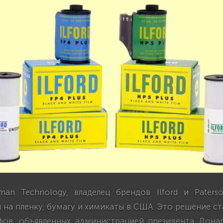
an Technology, владелец брендов Ilford и Paters
на пленку, бумагу и химикаты в США. Это решение с
фов, объявленных администрацией президента Дона