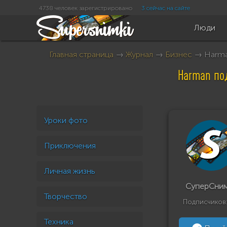
4738 человек зарегистрировано
3 сейчас на сайте
Люди
Главная страница
→
Журнал
→
Бизнес
→ Harman
Harman под
Уроки фото
Приключения
Личная жизнь
СуперСни
Творчество
Подписчиков
Техника