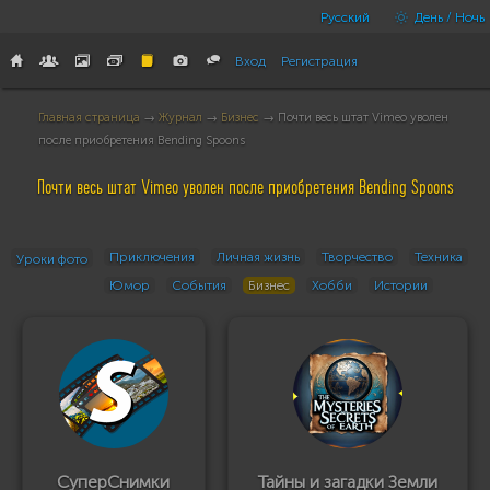
Русский
День / Ночь
Вход
Регистрация
Главная страница
→
Журнал
→
Бизнес
→ Почти весь штат Vimeo уволен
после приобретения Bending Spoons
Почти весь штат Vimeo уволен после приобретения Bending Spoons
Приключения
Личная жизнь
Творчество
Техника
Уроки фото
Юмор
События
Бизнес
Хобби
Истории
СуперСнимки
Тайны и загадки Земли