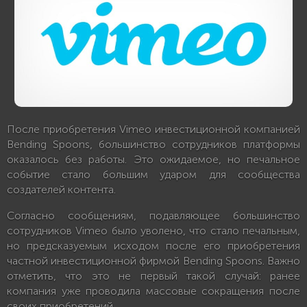
После приобретения Vimeo инвестиционной компанией
Bending Spoons, большинство сотрудников платформы
оказалось без работы. Это ожидаемое, но печальное
событие стало большим ударом для сообщества
создателей контента.
Согласно сообщениям, подавляющее большинство
сотрудников Vimeo было уволено, что стало печальным,
но предсказуемым исходом после его приобретения
частной инвестиционной фирмой Bending Spoons. Важно
отметить, что это не первый такой случай: ранее
компания уже проводила массовые сокращения после
своих приобретений.