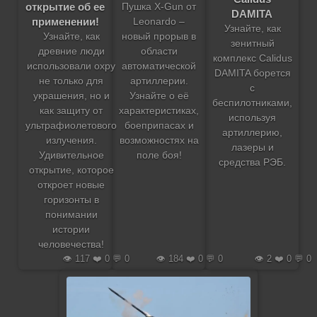
открытие об ее
Пушка X-Gun от
DAMITA
применении!
Leonardo –
Узнайте, как
Узнайте, как
новый прорыв в
зенитный
древние люди
области
комплекс Calidus
использовали охру
автоматической
DAMITA борется
не только для
артиллерии.
с
украшения, но и
Узнайте о её
беспилотниками,
как защиту от
характеристиках,
используя
ультрафиолетового
боеприпасах и
артиллерию,
излучения.
возможностях на
лазеры и
Удивительное
поле боя!
средства РЭБ.
открытие, которое
откроет новые
горизонты в
понимании
истории
человечества!
👁️ 117 ❤️ 0 💬 0
👁️ 184 ❤️ 0 💬 0
👁️ 2 ❤️ 0 💬 0