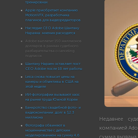
тренировках
Apple приобретает компанию
MotionVFX, разработчика
плагинов для видеоредакторов
Наследие CEO Adobe Шантану
Нараяна: мнения расходятся
Adobe выплатит 150 миллионов
долларов в рамках судебного
разбирательства о canceling
подписок
Шантану Нараен оставляет пост
CEO Adobe после 18 лет работы
Leica снова повысит цены на
камеры и объективы в США на
этой неделе
ИИ-фотографии вызывают хаос
на рынке труда Южной Кореи
Банкротство свадебной фото- и
видеокомпании: долг в $2.3
миллиона
Недавнее суд
Фотографа обвиняют в
компанией Adob
мошенничестве с детским
моделированием на сумму 4,6
сумма вызвана 