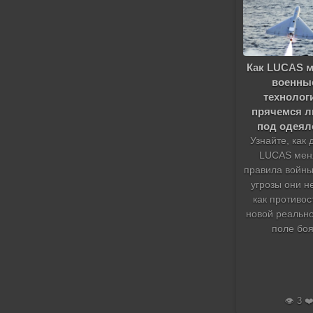
Как LUCAS м
военны
технолог
прячемся л
под одея
Узнайте, как
LUCAS мен
правила войны
угрозы они н
как противос
новой реально
поле боя
👁️ 3 ❤