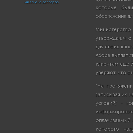
миллиона долларов
которые были
обеспечения дл
Министерство
утверждая, что
для своих клие
Adobe выплати
клиентам еще 7
уверяют, что о
"На протяжени
записывая их н
условий," - г
информировал
оплачиваемый 
которого нал