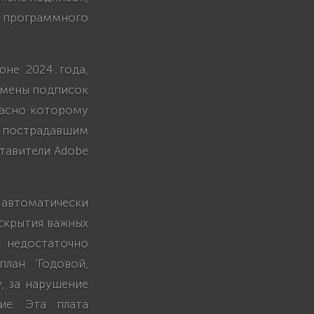
 программного
не 2024 года,
отмены подписок
гласно которому
т пострадавшим
ставители Adobe
 автоматически
аскрытия важных
e недостаточно
лан 'Годовой,
, за нарушение
ие. Эта плата