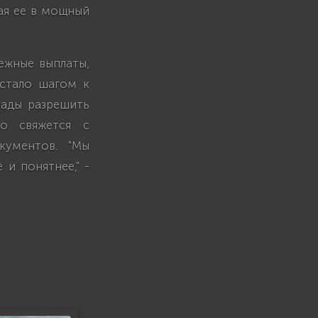
ая ее в мощный
ежные выплаты,
 стало шагом к
рады разрешить
но свяжется с
кументов. "Мы
и понятнее," -