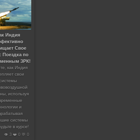
ак Индия
фективно
ищает Свое
: Поездка по
менным ЗРК!
те, как Индия
епляет свои
системы
ивовоздушной
ны, используя
временные
хнологии и
зрабатывая
йшие системы
Будьте в курсе!
👁️ 3 ❤️ 0 💬 0