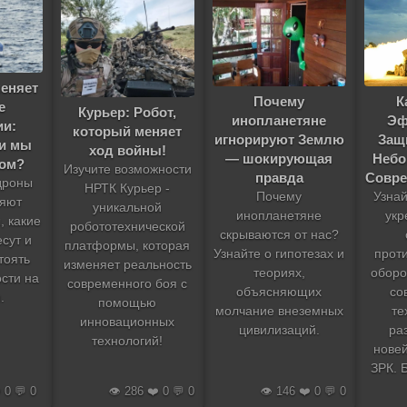
еняет
Почему
К
е
Курьер: Робот,
инопланетяне
Эф
ии:
который меняет
игнорируют Землю
Защ
и мы
ход войны!
— шокирующая
Небо
лом?
Изучите возможности
правда
Совре
 дроны
НРТК Курьер -
Почему
Узнай
яют
уникальной
инопланетяне
укр
, какие
робототехнической
скрываются от нас?
есут и
платформы, которая
Узнайте о гипотезах и
прот
тоять
изменяет реальность
теориях,
оборо
сти на
современного боя с
объясняющих
со
.
помощью
молчание внеземных
те
инновационных
цивилизаций.
ра
технологий!
нове
ЗРК. 
️ 0 💬 0
👁️ 286 ❤️ 0 💬 0
👁️ 146 ❤️ 0 💬 0