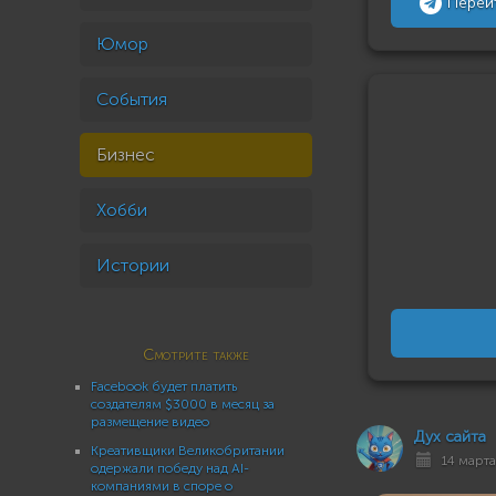
Перей
Юмор
События
Бизнес
Хобби
Истории
Смотрите также
Facebook будет платить
создателям $3000 в месяц за
размещение видео
Дух сайта
Креативщики Великобритании
14 марта
одержали победу над AI-
компаниями в споре о