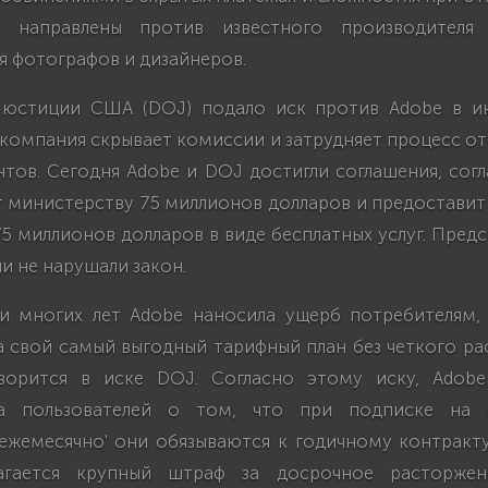
 направлены против известного производителя
я фотографов и дизайнеров.
 юстиции США (DOJ) подало иск против Adobe в ию
 компания скрывает комиссии и затрудняет процесс 
нтов. Сегодня Adobe и DOJ достигли соглашения, со
т министерству 75 миллионов долларов и предостави
5 миллионов долларов в виде бесплатных услуг. Пред
ни не нарушали закон.
и многих лет Adobe наносила ущерб потребителям,
а свой самый выгодный тарифный план без четкого р
оворится в иске DOJ. Согласно этому иску, Adob
а пользователей о том, что при подписке на п
ежемесячно' они обязываются к годичному контракту
агается крупный штраф за досрочное расторжен