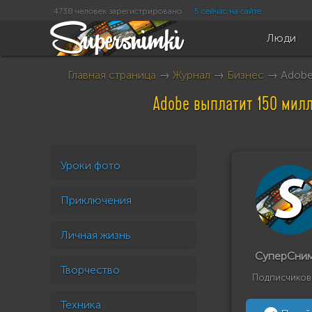
4738 человек зарегистрировано
5 сейчас на сайте
Люди
Главная страница
→
Журнал
→
Бизнес
→ Adobe 
Adobe выплатит 150 милл
Уроки фото
Приключения
Личная жизнь
СуперСни
Творчество
Подписчиков
Техника