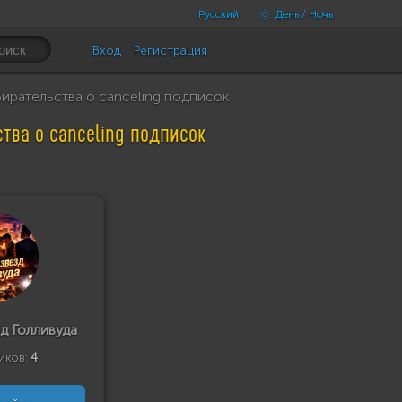
Русский
День / Ночь
Вход
Регистрация
ирательства о canceling подписок
тва о canceling подписок
д Голливуда
иков:
4