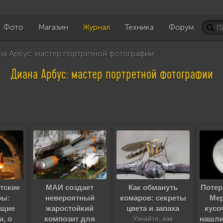
Фото
Магазин
Журнал
Техника
Форум
а Арбус: мастер портретной фотографии
Диана Арбус: мастер портретной фотографии
тские
МАИ создает
Как обмануть
Потер
ры:
невероятный
комаров: секреты
Мер
ющие
жаростойкий
цвета и запаха
кусо
и, о
композит для
нашли
Узнайте, как