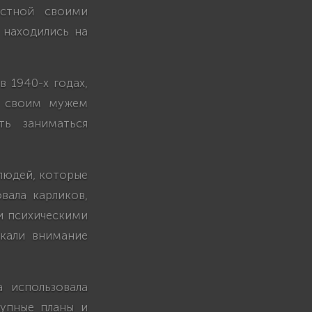
естной своими
 находились на
 1940-х годах,
о своим мужем
ть заниматься
людей, которые
вала карликов,
 и психическими
екали внимание
 использовала
рупные планы и