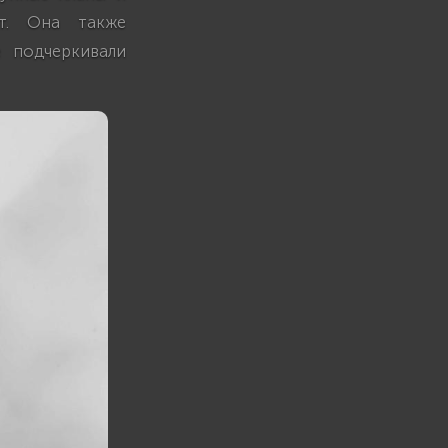
т. Она также
 подчеркивали