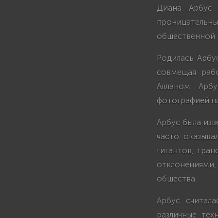
Диана Арбус 
проницательны
общественной 
Родилась Арбу
совмещая раб
Алланом Арбу
фотографией на
Арбус была из
часто оказыва
гигантов, тран
отклонениями,
общества.
Арбус считал
различные тех