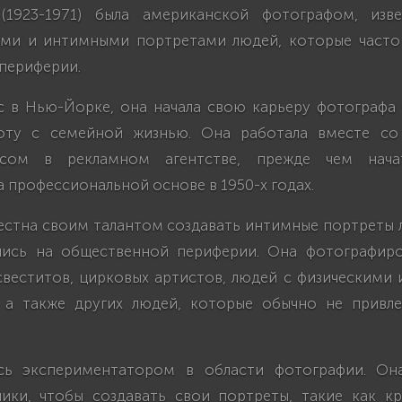
(1923-1971) была американской фотографом, изв
ми и интимными портретами людей, которые часто
периферии.
с в Нью-Йорке, она начала свою карьеру фотографа в
оту с семейной жизнью. Она работала вместе с
сом в рекламном агентстве, прежде чем нача
 профессиональной основе в 1950-х годах.
вестна своим талантом создавать интимные портреты 
лись на общественной периферии. Она фотографиро
свеститов, цирковых артистов, людей с физическими
 а также других людей, которые обычно не привл
ась экспериментатором в области фотографии. Она
ники, чтобы создавать свои портреты, такие как к