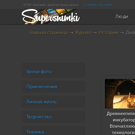
4740 человек зарегистрировано
1 сейчас на сайте
Люди
Главная страница
→
Журнал
→
Истории
→ Диан
Уроки фото
Приключения
Личная жизнь
Древнеегипе
Творчество
инкубато
Впечатля
Техника
технологи