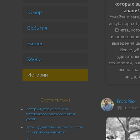
которых в
знали!
Юмор
Узнайте о заг
инкубаторах Д
События
Египта, кот
использовали
Бизнес
выведения цы
Исследуй
удивитель
Хобби
технологии, о 
вы не зна
Истории
👁️ 146 
Смотрите также
ProtoPlex
11 апрел
Истории успеха великих
фотографов: вдохновение и
уроки
Зубы: Удивительные факты о том,
что скрыто за улыбкой