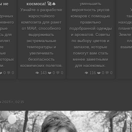
ы не
космоса! 🚀🔥
уменьшить
Узнайте о разработке
вероятность укусов
адочных
жаростойкого
комаров с помощью
та
ревнего
композита для ракет
правильно
находк
орые
от МАИ, способного
подобранной одежды
планет
сь для
выдерживать
и ароматов. Советы
Земле
плят.
экстремальные
по выбору цветов и
пл
те
температуры и
запахов, которые
взаим
ные
увеличивать
помогут вам стать
которых
безопасность
менее заметными
ли.
космических полетов.
для насекомых.
❤️ 0 💬 0
👁️ 143 ❤️ 0 💬 0
👁️ 116 ❤️ 0 💬 0
я 2023 г., 02:15