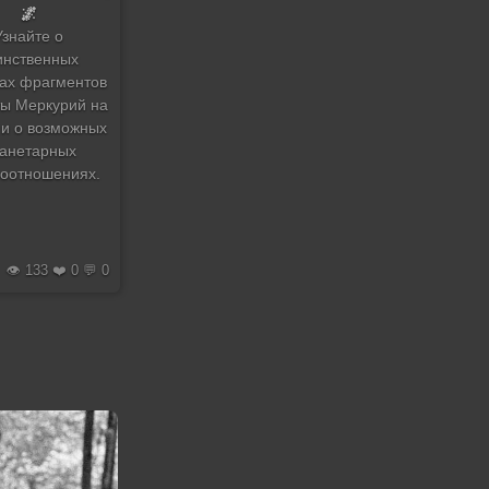
🌌
Узнайте о
инственных
ах фрагментов
ы Меркурий на
 и о возможных
анетарных
оотношениях.
👁️ 133 ❤️ 0 💬 0