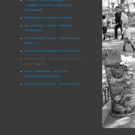
Записи - неоспоримые
свидетели в залах судебных
заседаний
Реальные истории из жизни
Великий фотограф: Алексей
Титаренко
Великий фотограф: Анри Картье-
Брессон
Военный фотограф Роберт Капа
Диана Арбус: мастер портретной
фотографии
Анни Лейбовиц: история
великого фотографа
Великий фотограф: Ансел Адамс