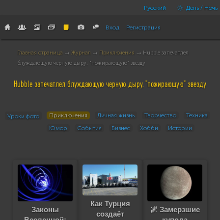
Русский
День / Ночь
Вход
Регистрация
Главная страница
→
Журнал
→
Приключения
→ Hubble запечатлел
блуждающую черную дыру, "пожирающую" звезду
Hubble запечатлел блуждающую черную дыру, "пожирающую" звезду
Приключения
Личная жизнь
Творчество
Техника
Уроки фото
Юмор
События
Бизнес
Хобби
Истории
Как Турция
Законы
🌌 Замерзшие
создаёт
Вселенной:
купола