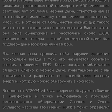
Событие, получившее название AT2024tvd, произошло в
галактике, расположенной примерно в 600 миллионах
световых лет от Земли. Черная дыра, ответственная за
это событие, имеет массу около миллиона солнечных
масс, но, в отличие от большинства черных дыр такого
типа, она не находится в центре галактики. Вместо этого
она была обнаружена на расстоянии около 2,600
световых лет от ядра — такой неожиданный сдвиг был
подтвержден изображениями Hubble.
Эта черная дыра проявила себя, нарушив движение
проходящей звезды в том, что называется событием
разрыва приливом (TDE). Когда звезда приближается
слишком близко к черной дыре, гравитационные силы
растягивают и разрывают ее, высвобождая вспышку
энергии, которую можно обнаружить в космосе.
Вспышка от AT2024tvd была впервые обнаружена Звички
в Калифорнии и позже наблюдалась с помощью
рентгеновского обсерватории Chandra и Очень
большого массивы. Но именно Hubble точно определил