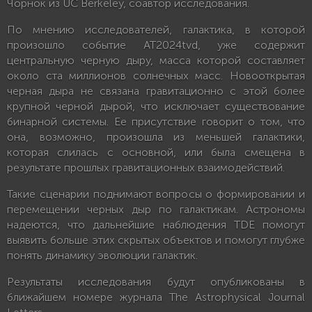
Чорнок из UC Berkeley, соавтор исследования.
По мнению исследователей, галактика, в которой
произошло событие AT2024tvd, уже содержит
центральную черную дыру, масса которой составляет
около ста миллионов солнечных масс. Новооткрытая
черная дыра не связана гравитационно с этой более
крупной черной дырой, что исключает существование
бинарной системы. Ее присутствие говорит о том, что
она, возможно, произошла из меньшей галактики,
которая слилась с основной, или была смещена в
результате прошлых гравитационных взаимодействий.
Такие сценарии поднимают вопросы о формировании и
перемещении черных дыр по галактикам. Астрономы
надеются, что дальнейшие наблюдения TDE помогут
выявить больше этих скрытых объектов и помогут глубже
понять динамику эволюции галактик.
Результаты исследования будут опубликованы в
ближайшем номере журнала The Astrophysical Journal