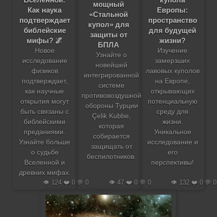
мощный
Как наука
Европы:
«Стальной
подтверждает
пространство
купол» для
библейские
для будущей
защиты от
мифы? 🌌
жизни?
БПЛА
Новое
Изучение
Узнайте о
исследование
замерзших
новейшей
физиков
лавовых куполов
интегрированной
подтверждает,
на Европе,
системе
как научные
открывающих
противовоздушной
открытия могут
потенциальную
обороны Турции
быть связаны с
среду для
Çelik Kubbe,
библейскими
жизни.
которая
преданиями.
Уникальное
собирается
Узнайте больше
исследование и
защищать от
о судьбе
его
беспилотников.
Вселенной и
перспективы!
древних мифах.
👁️ 124 ❤️ 0 💬 0
👁️ 47 ❤️ 0 💬 0
👁️ 132 ❤️ 0 💬 0