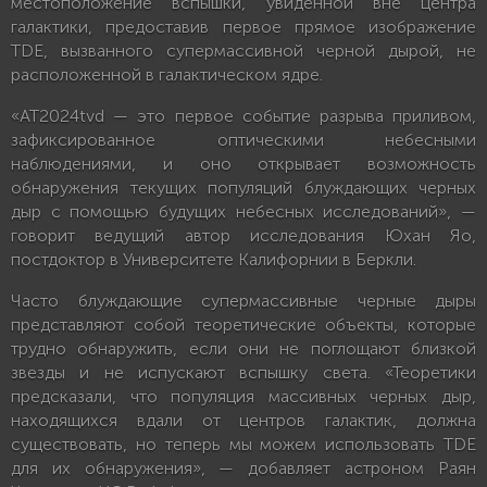
местоположение вспышки, увиденной вне центра
галактики, предоставив первое прямое изображение
TDE, вызванного супермассивной черной дырой, не
расположенной в галактическом ядре.
«AT2024tvd — это первое событие разрыва приливом,
зафиксированное оптическими небесными
наблюдениями, и оно открывает возможность
обнаружения текущих популяций блуждающих черных
дыр с помощью будущих небесных исследований», —
говорит ведущий автор исследования Юхан Яо,
постдоктор в Университете Калифорнии в Беркли.
Часто блуждающие супермассивные черные дыры
представляют собой теоретические объекты, которые
трудно обнаружить, если они не поглощают близкой
звезды и не испускают вспышку света. «Теоретики
предсказали, что популяция массивных черных дыр,
находящихся вдали от центров галактик, должна
существовать, но теперь мы можем использовать TDE
для их обнаружения», — добавляет астроном Раян