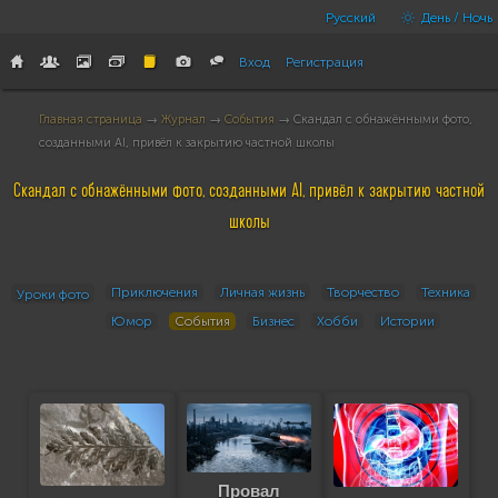
Русский
День / Ночь
Вход
Регистрация
Главная страница
→
Журнал
→
События
→ Скандал с обнажёнными фото,
созданными AI, привёл к закрытию частной школы
Скандал с обнажёнными фото, созданными AI, привёл к закрытию частной
школы
Приключения
Личная жизнь
Творчество
Техника
Уроки фото
Юмор
События
Бизнес
Хобби
Истории
Провал