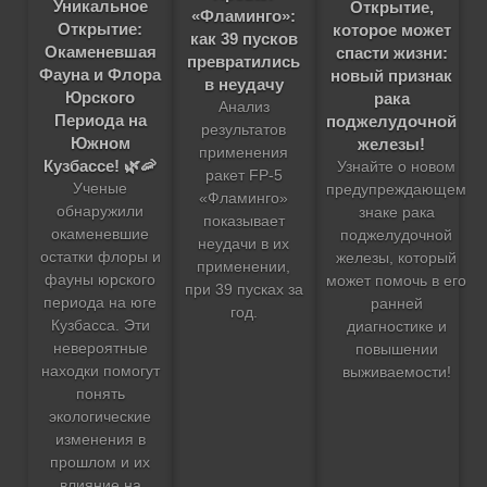
Уникальное
Открытие,
«Фламинго»:
Открытие:
которое может
как 39 пусков
Окаменевшая
спасти жизни:
превратились
Фауна и Флора
новый признак
в неудачу
Юрского
рака
Анализ
Периода на
поджелудочной
результатов
Южном
железы!
применения
Кузбассе! 🌿🦐
Узнайте о новом
ракет FP-5
Ученые
предупреждающем
«Фламинго»
обнаружили
знаке рака
показывает
окаменевшие
поджелудочной
неудачи в их
остатки флоры и
железы, который
применении,
фауны юрского
может помочь в его
при 39 пусках за
периода на юге
ранней
год.
Кузбасса. Эти
диагностике и
невероятные
повышении
находки помогут
выживаемости!
понять
экологические
изменения в
прошлом и их
влияние на