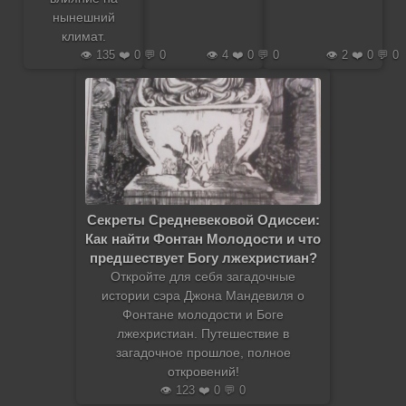
нынешний
климат.
👁️ 135 ❤️ 0 💬 0
👁️ 4 ❤️ 0 💬 0
👁️ 2 ❤️ 0 💬 0
Секреты Средневековой Одиссеи:
Как найти Фонтан Молодости и что
предшествует Богу лжехристиан?
Откройте для себя загадочные
истории сэра Джона Мандевиля о
Фонтане молодости и Боге
лжехристиан. Путешествие в
загадочное прошлое, полное
откровений!
👁️ 123 ❤️ 0 💬 0