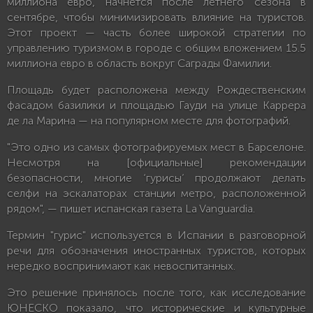
миллиона евро, начнется после летнего сезона в
сентябре, чтобы минимизировать влияние на туристов.
Этот проект — часть более широкой стратегии по
управлению туризмом в городе с общим вложением 15.5
миллиона евро в область вокруг Саграды Фамилии.
Площадь будет расположена между Рождественским
фасадом базилики и площадью Гауди на улице Каррера
де ла Марина — на популярном месте для фотографий.
"Это одно из самых фотографируемых мест в Барселоне.
Несмотря на [официальные] рекомендации
безопасности, многие ‘гурисы’ продолжают делать
селфи на эскалаторах станции метро, расположенной
рядом", — пишет испанская газета La Vanguardia.
Термин "гурис" используется в Испании в разговорной
речи для обозначения иностранных туристов, которых
нередко воспринимают как невоспитанных.
Это решение принялось после того, как исследование
ЮНЕСКО показало, что исторические и культурные