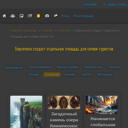
Русский
День / Ночь
Вход
Регистрация
Главная страница
→
Журнал
→
События
→ Барселона создаст отдельную
площадь для селфи-туристов
Барселона создаст отдельную площадь для селфи-туристов
Приключения
Личная жизнь
Творчество
Техника
Уроки фото
Юмор
События
Бизнес
Хобби
Истории
Загадочный
Начинается
камень озера
глобальная
Уиннипесоки: