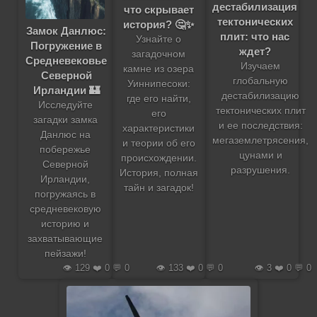
дестабилизация
что скрывает
тектонических
история? 🤔✨
Замок Данлюс:
плит: что нас
Узнайте о
Погружение в
ждет?
загадочном
Средневековье
Изучаем
камне из озера
Северной
глобальную
Уиннипесоки:
Ирландии 🏰
дестабилизацию
где его найти,
Исследуйте
тектонических плит
его
загадки замка
и ее последствия:
характеристики
Данлюс на
мегаземлетрясения,
и теории об его
побережье
цунами и
происхождении.
Северной
разрушения.
История, полная
Ирландии,
тайн и загадок!
погружаясь в
средневековую
историю и
захватывающие
пейзажи!
👁️ 129 ❤️ 0 💬 0
👁️ 133 ❤️ 0 💬 0
👁️ 3 ❤️ 0 💬 0