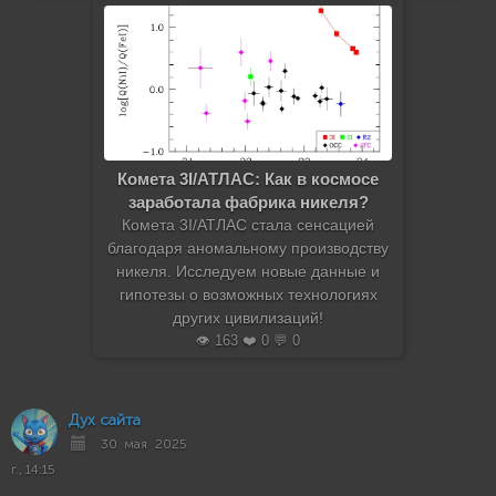
Комета 3I/АТЛАС: Как в космосе
заработала фабрика никеля?
Комета 3I/АТЛАС стала сенсацией
благодаря аномальному производству
никеля. Исследуем новые данные и
гипотезы о возможных технологиях
других цивилизаций!
👁️ 163 ❤️ 0 💬 0
Дух сайта
30 мая 2025
г., 14:15