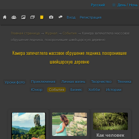
Русский
День / Ночь
Вход
Регистрация
Главная страница
→
Журнал
→
События
→ Камера запечатлела массовое
обрушение ледника, похоронившее швейцарскую деревню
Камера запечатлела массовое обрушение ледника, похоронившее
швейцарскую деревню
Приключения
Личная жизнь
Творчество
Техника
Уроки фото
Юмор
События
Бизнес
Хобби
Истории
Как человек