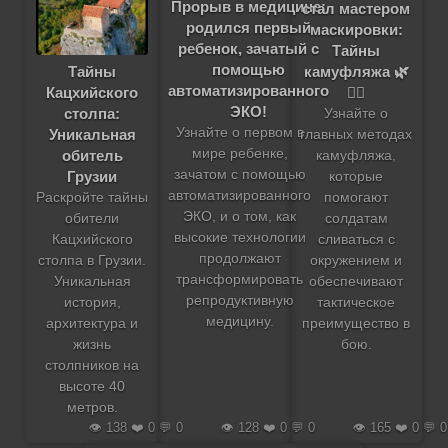
Прорыв в медицине:
стал мастером
родился первый
маскировки:
ребенок, зачатый с
Тайны
помощью
Тайны
камуфляжа 🌿
автоматизированного
Кацхийского
🕵️‍♂️
ЭКО!
столпа:
Узнайте о
Узнайте о первом в
Уникальная
главных методах
мире ребенке,
обитель
камуфляжа,
зачатом с помощью
Грузии
которые
автоматизированного
Раскройте тайны
помогают
ЭКО, и о том, как
обители
солдатам
высокие технологии
Кацхийского
сливаться с
продолжают
столпа в Грузии.
окружением и
трансформировать
Уникальная
обеспечивают
репродуктивную
история,
тактическое
медицину.
архитектура и
преимущество в
жизнь
бою.
столпников на
высоте 40
метров.
👁️ 138 ❤️ 0 💬 0
👁️ 128 ❤️ 0 💬 0
👁️ 165 ❤️ 0 💬 0