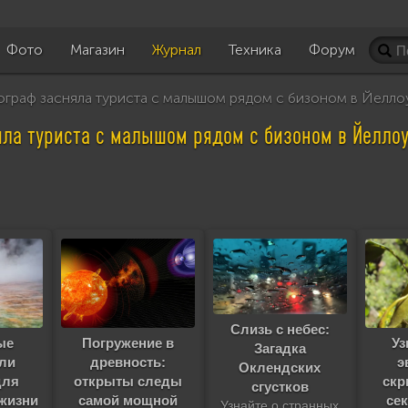
Фото
Магазин
Журнал
Техника
Форум
граф засняла туриста с малышом рядом с бизоном в Йелло
ла туриста с малышом рядом с бизоном в Йелло
Слизь с небес:
ые
Погружение в
Уз
Загадка
ли
древность:
э
Оклендских
для
открыты следы
скр
сгустков
жизни
самой мощной
сек
Узнайте о странных