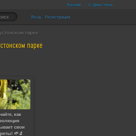
Русский
День / Ночь
Вход
Регистрация
устонском парке
устонском парке
найте, как
волюция
ывает свои
реты! 🌱🔬