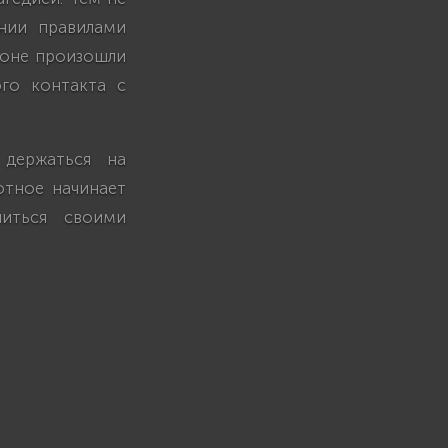
нии правилами
тоне произошли
ого контакта с
 держаться на
отное начинает
литься своими