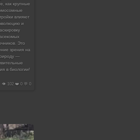
е, как крупные
омосомные
тройки влияют
эволюцию и
аскировку
асекомых
очников. Это
ение зрения на
рироду —
ивительные
ия в биологии!
👁️ 102 ❤️ 0 💬 0