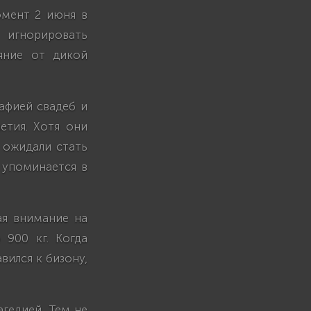
омент 2 июня в
 игнорировать
яние от дикой
афией свадеб и
етия. Хотя они
 ожидали стать
 упоминается в
ая внимание на
 900 кг. Когда
вился к бизону,
агедией. Тем не