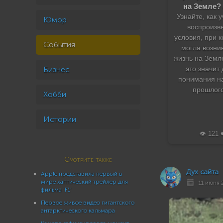
на Земле?
Узнайте, как 
Юмор
воспроизв
условия, при 
События
могла возни
жизнь на Земле
Бизнес
это значит
понимания н
прошлого
Хобби
Истории
👁️ 121 
Смотрите также
Дух сайта
Apple представила первый в
мире хаптический трейлер для
11 июня 2
фильма ‘F1’
Первое живое видео гигантского
антарктического кальмара