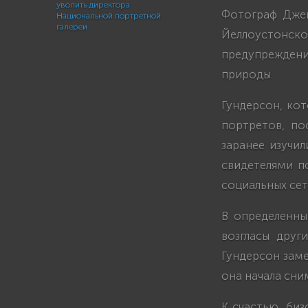
уволить директора
Фотограф Джен
Национальной портретной
галереи
Йеллоустонск
предупрежден
природы.
Гундерсон, ко
портретов, по
заранее изучи
свидетелями п
социальных сет
В определенны
возгласы друг
Гундерсон заме
она начала сни
К счастью, биз