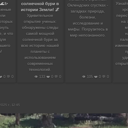
 🌊✨
солнечной бури в
Узнайт
Оклендских сгустках -
истории Земли! 🌌
ученые
хр
загадках природа,
ели
Удивительное
перес
болезни,
которых
открытие ученых:
на 
исследование и
кнуть
обнаружены следы
м
мифы. Погрузитесь в
, и что
самой мощной
н
мир непознанного.
 для
солнечной бури за
пал
ашего
всю историю нашей
измен
!
планеты с
п
использованием
уд
современных
открыт
технологий.
❤️ 0 💬 0
👁️ 133 ❤️ 0 💬 0
👁️ 105 ❤️ 0 💬 0
025 г., 12:45