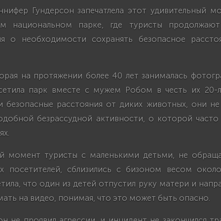
нифер Гундерсон запечатлела этот удивительный м
ом национальном парке, где туристы продолжают
ия о необходимости сохранять безопасное рассто
торая на протяжении более 40 лет занималась фотогр
сетила парк вместе с мужем Робом в честь их 20-л
ли безопасные расстояния от диких животных, они не
одобной безрассудной активности, о которой часто
ях.
й момент туристы с маленькими детьми, не обращ
их посетителей, сблизились с бизоном весом около
тила, что один из детей отпустил руку матери и напра
мать на видео, понимая, что это может быть опасно.
он не проявил агрессии, и инцидент не закончился тр