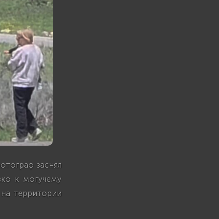
отограф заснял
зко к могучему
 на территории