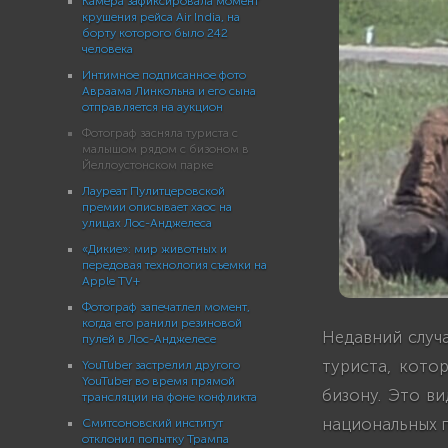
Камера зафиксировала момент
крушения рейса Air India, на
борту которого было 242
человека
Интимное подписанное фото
Авраама Линкольна и его сына
отправляется на аукцион
Фотограф засняла туриста с
малышом рядом с бизоном в
Йеллоустонском парке
Лауреат Пулитцеровской
премии описывает хаос на
улицах Лос-Анджелеса
«Дикие»: мир животных и
передовая технология съемки на
Apple TV+
Фотограф запечатлел момент,
когда его ранили резиновой
Недавний случ
пулей в Лос-Анджелесе
туриста, кото
YouTuber застрелил другого
YouTuber во время прямой
бизону. Это в
трансляции на фоне конфликта
национальных п
Смитсоновский институт
отклонил попытку Трампа