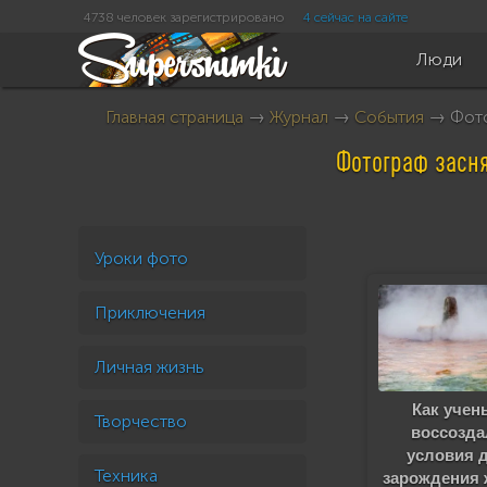
4738 человек зарегистрировано
4 сейчас на сайте
Люди
Главная страница
→
Журнал
→
События
→ Фото
Фотограф засня
Уроки фото
Приключения
Личная жизнь
Как учен
Творчество
воссозда
условия 
Техника
зарождения 