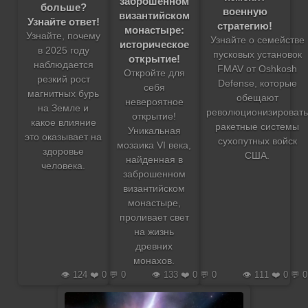
заброшенном
больше?
военную
византийском
Узнайте ответ!
стратегию!
монастыре:
Узнайте, почему
Узнайте о семействе
историческое
в 2025 году
пусковых установок
открытие!
наблюдается
FMAV от Oshkosh
Откройте для
резкий рост
Defense, которые
себя
магнитных бурь
обещают
невероятное
на Земле и
революционизировать
открытие!
какое влияние
ракетные системы
Уникальная
это оказывает на
сухопутных войск
мозаика VI века,
здоровье
США.
найденная в
человека.
заброшенном
византийском
монастыре,
проливает свет
на жизнь
древних
монахов.
👁️ 124 ❤️ 0 💬 0
👁️ 133 ❤️ 0 💬 0
👁️ 111 ❤️ 0 💬 0