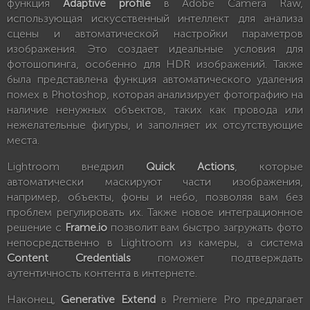
функция
Adaptive profile
в Adobe Camera Raw,
использующая искусственный интеллект для анализа
сцены и автоматической настройки параметров
изображения. Это создает идеальные условия для
фотошопинга, особенно для HDR изображений. Также
была представлена функция автоматического удаления
помех в Photoshop, которая анализирует фотографию на
наличие ненужных объектов, таких как провода или
нежелательные фигуры, и заполняет их отсутствующие
места.
Lightroom внедрил
Quick Actions
, которые
автоматически маскируют части изображения,
например, объекты, фоны и небо, позволяя вам без
проблем регулировать их. Также новое интеграционное
решение с
Frame.io
позволит вам быстро загружать фото
непосредственно в Lightroom из камеры, а система
Content Credentials
поможет подтверждать
аутентичность контента в интернете.
Наконец,
Generative Extend
в Premiere Pro предлагает