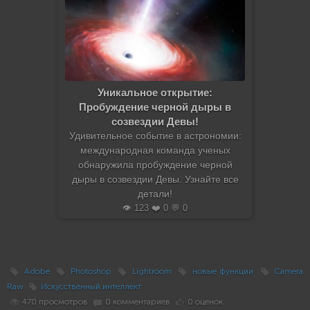
Уникальное открытие:
Пробуждение черной дыры в
созвездии Девы!
Удивительное событие в астрономии:
международная команда ученых
обнаружила пробуждение черной
дыры в созвездии Девы. Узнайте все
детали!
👁️ 123 ❤️ 0 💬 0
Adobe
Photoshop
Lightroom
новые функции
Camera
Raw
Искусственный интеллект
470 просмотров
0 комментариев
0 оценок