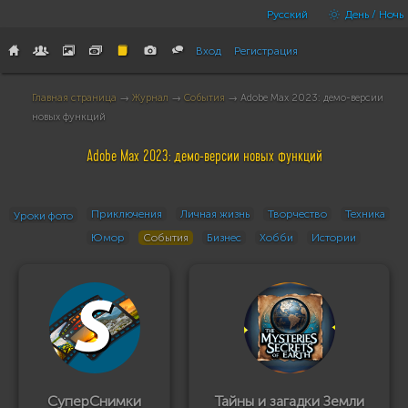
Русский
День / Ночь
Вход
Регистрация
Главная страница
→
Журнал
→
События
→ Adobe Max 2023: демо-версии
новых функций
Adobe Max 2023: демо-версии новых функций
Приключения
Личная жизнь
Творчество
Техника
Уроки фото
Юмор
События
Бизнес
Хобби
Истории
СуперСнимки
Тайны и загадки Земли