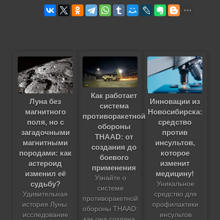
Как работает
Луна без
Инновации из
система
магнитного
Новосибирска:
противоракетной
поля, но с
средство
обороны
загадочными
против
THAAD: от
магнитными
инсультов,
создания до
породами: как
которое
боевого
астероид
изменит
применения
изменил её
медицину!
Узнайте о
судьбу?
Уникальное
системе
Удивительная
средство для
противоракетной
история Луны:
профилактики
обороны THAAD:
исследование
инсультов
как она создана,