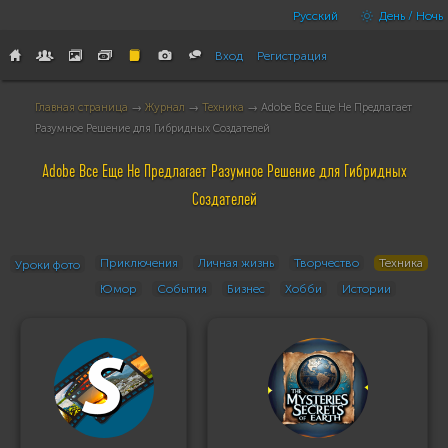
Русский
День / Ночь
Вход
Регистрация
Главная страница
→
Журнал
→
Техника
→ Adobe Все Еще Не Предлагает
Разумное Решение для Гибридных Создателей
Adobe Все Еще Не Предлагает Разумное Решение для Гибридных
Создателей
Приключения
Личная жизнь
Творчество
Техника
Уроки фото
Юмор
События
Бизнес
Хобби
Истории