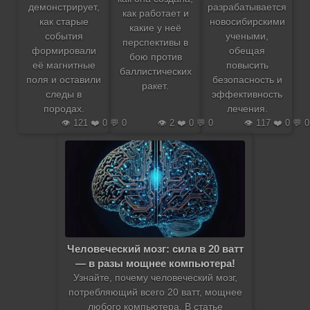
демонстрирует,
разрабатывается
как работает и
как старые
новосибирскими
какие у неё
события
учеными,
перспективы в
формировали
обещая
бою против
её магнитные
повысить
баллистических
поля и оставили
безопасность и
ракет.
следы в
эффективность
породах.
лечения.
👁️ 121 ❤️ 0 💬 0
👁️ 2 ❤️ 0 💬 0
👁️ 117 ❤️ 0 💬 0
Человеческий мозг: сила в 20 ватт
— в разы мощнее компьютера!
Узнайте, почему человеческий мозг,
потребляющий всего 20 ватт, мощнее
любого компьютера. В статье