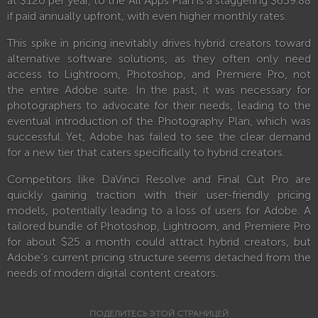
at $120 per year, to the All Apps Plan is a staggering $659.88
if paid annually upfront, with even higher monthly rates.
This spike in pricing inevitably drives hybrid creators toward
alternative software solutions, as they often only need
access to Lightroom, Photoshop, and Premiere Pro, not
the entire Adobe suite. In the past, it was necessary for
photographers to advocate for their needs, leading to the
eventual introduction of the Photography Plan, which was
successful. Yet, Adobe has failed to see the clear demand
for a new tier that caters specifically to hybrid creators.
Competitors like DaVinci Resolve and Final Cut Pro are
quickly gaining traction with their user-friendly pricing
models, potentially leading to a loss of users for Adobe. A
tailored bundle of Photoshop, Lightroom, and Premiere Pro
for about $25 a month could attract hybrid creators, but
Adobe’s current pricing structure seems detached from the
needs of modern digital content creators.
ПОДЕЛИТЕСЬ ЭТОЙ СТРАНИЦЕЙ