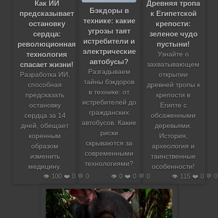
Как ИИ
Древняя тропа
Бэкдоры в
предсказывает
к Египетской
технике: какие
остановку
крепости:
угрозы таят
сердца:
зеленое чудо
истребители и
революционная
пустыни!
электрические
технология
Узнайте о
автобусы?
спасает жизни!
захватывающем
Разгадываем
Разработка ИИ,
открытии
тайны бэкдоров
способная
древней тропы к
в технике: от
предсказать
крепости в
истребителей до
остановку
Египте с
гражданских
сердца за 14
обсаженными
автобусов. Какие
дней, обещает
деревьями.
риски
коренным
История,
скрываются за
образом
археология и
современными
изменить
таинственные
технологиями?
медицину.
особенности!
👁️ 100 ❤️ 0 💬 0
👁️ 0 ❤️ 0 💬 0
👁️ 115 ❤️ 0 💬 0