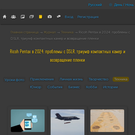
Русский
День / Ночь
Вход
Регистрация
Главная страница
→
Журнал
→
Техника
→ Ricoh Pentax в 2024: проблемы с
DSLR, триумф компактных камер и возвращение пленки
Ricoh Pentax в 2024: проблемы с DSLR, триумф компактных камер и
возвращение пленки
Приключения
Личная жизнь
Творчество
Техника
Уроки фото
Юмор
События
Бизнес
Хобби
Истории