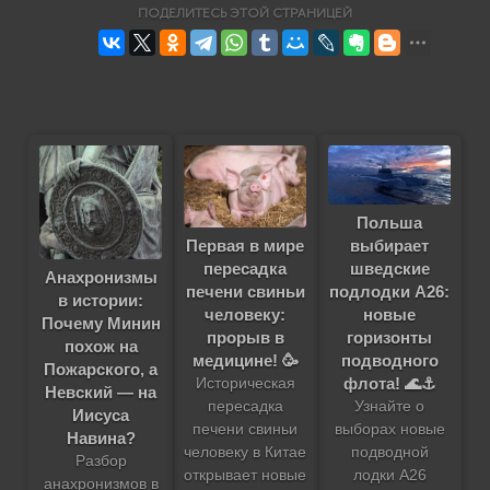
ПОДЕЛИТЕСЬ ЭТОЙ СТРАНИЦЕЙ
Польша
Первая в мире
выбирает
пересадка
шведские
Анахронизмы
печени свиньи
подлодки A26:
в истории:
человеку:
новые
Почему Минин
прорыв в
горизонты
похож на
медицине! 🥳
подводного
Пожарского, а
флота! 🌊⚓️
Историческая
Невский — на
пересадка
Узнайте о
Иисуса
печени свиньи
выборах новые
Навина?
человеку в Китае
подводной
Разбор
открывает новые
лодки A26
анахронизмов в