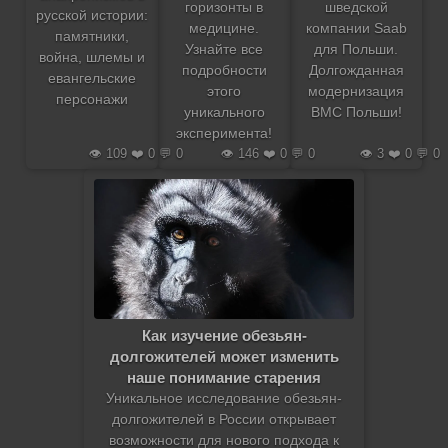
горизонты в
шведской
русской истории:
медицине.
компании Saab
памятники,
Узнайте все
для Польши.
война, шлемы и
подробности
Долгожданная
евангельские
этого
модернизация
персонажи
уникального
ВМС Польши!
эксперимента!
👁️ 109 ❤️ 0 💬 0
👁️ 146 ❤️ 0 💬 0
👁️ 3 ❤️ 0 💬 0
Как изучение обезьян-
долгожителей может изменить
наше понимание старения
Уникальное исследование обезьян-
долгожителей в России открывает
возможности для нового подхода к