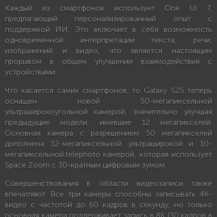
Каждый из смартфонов использует One UI 7,
предлагающий персонализированный опыт с
поддержкой ИИ. Это включает в себя возможность
одновременной интерпретации текста, речи,
изображений и видео, что является настоящим
прорывом в общем улучшении взаимодействия с
устройствами.
Что касается самих смартфонов, то Galaxy S25 теперь
оснащен новой 50-мегапиксельной
ультраширокоугольной камерой, значительно улучшая
предыдущие модели, имевшие 12 мегапикселей.
Основная камера с разрешением 50 мегапикселей
дополнена 12-мегапиксельной ультраширокой и 10-
мегапиксельной.telephoto камерой, которая использует
Space Zoom с 30-кратным цифровым зумом.
Совершенствования в области видеозаписи также
впечатляют. Все три камеры способны записывать 4K-
видео с частотой до 60 кадров в секунду, но только
основная камера поддерживает запись в 8K (30 кадров в