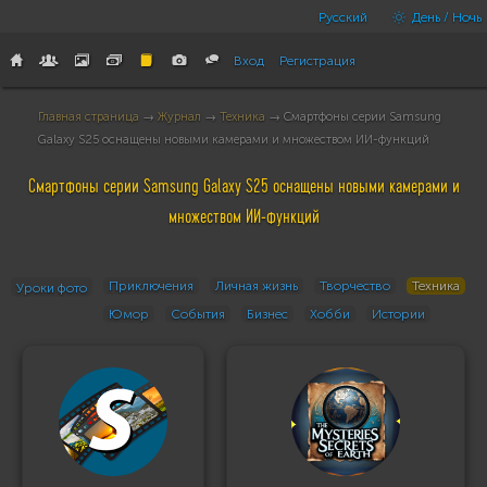
Русский
День / Ночь
Вход
Регистрация
Главная страница
→
Журнал
→
Техника
→ Смартфоны серии Samsung
Galaxy S25 оснащены новыми камерами и множеством ИИ-функций
Смартфоны серии Samsung Galaxy S25 оснащены новыми камерами и
множеством ИИ-функций
Приключения
Личная жизнь
Творчество
Техника
Уроки фото
Юмор
События
Бизнес
Хобби
Истории