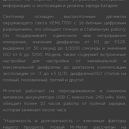
информацию о экспозиции и уровень заряда батареи.
Светомер оснащен высокоточным датчиком
окружающего света VEML7700 с 16-битным цифровым
разрешением, что обещает точную и стабильную работу.
Он поддерживает одиночное или непрерывное
измерение, значения диафрагмы от f/1 до f/128,
выдержки от 30 секунд до 1/1000 секунды и значения
ISO от 6 до 3200. Модель также содержит встроенные
настройки для настройки от минимальной и
максимальной диафрагмы до диапазона компенсации
экспозиции от -3 до +3 (1/3), диафрагма/ISO стопов на
полный, половинный, третий и другое.
M-meter работает на перезаряжаемом и сменном
литиевом аккумуляторе USB-C емкостью 240 мАч. Keks
обещает более 10 часов работы от полной зарядки,
которая занимает около часа.
“Надежность и долговечность — ключевые факторы
нашего продукта. Новый M-Meter рассчитан на