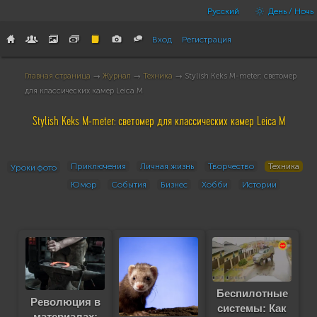
Русский
День / Ночь
Вход
Регистрация
Главная страница
→
Журнал
→
Техника
→ Stylish Keks M-meter: светомер
для классических камер Leica M
Stylish Keks M-meter: светомер для классических камер Leica M
Приключения
Личная жизнь
Творчество
Техника
Уроки фото
Юмор
События
Бизнес
Хобби
Истории
Беспилотные
Революция в
системы: Как
материалах: