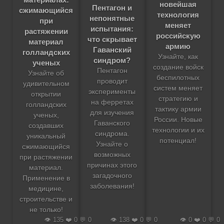
новейшая
Пентагон и
сжимающийся
технология
непонятные
при
меняет
испытания:
растяжении
российскую
что скрывает
материал
армию
Гаванский
голландских
Узнайте, как
синдром?
ученых
создание войск
Пентагон
Узнайте об
беспилотных
проводит
удивительном
систем меняет
эксперименты
открытии
стратегию и
на ферретах
голландских
тактику армии
для изучения
ученых,
России. Новые
Гаванского
создавших
технологии и их
синдрома.
уникальный
потенциал!
Узнайте о
сжимающийся
возможных
при растяжении
причинах этого
материал.
загадочного
Применение в
заболевания!
медицине,
строительстве и
не только!
👁️ 135 ❤️ 0 💬 0
👁️ 138 ❤️ 0 💬 0
👁️ 0 ❤️ 0 💬 0