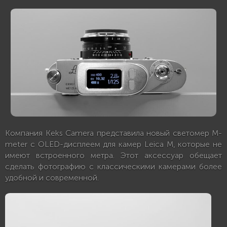
Компания Keks Camera представила новый светомер M-
meter с OLED-дисплеем для камер Leica M, которые не
имеют встроенного метра. Этот аксессуар обещает
сделать фотографию с классическими камерами более
удобной и современной.