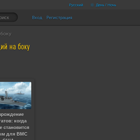
Русский
День / Ночь
Вход
Регистрация
 боку
ий на боку
зрождение
атов: когда
е становится
ым для ВМС