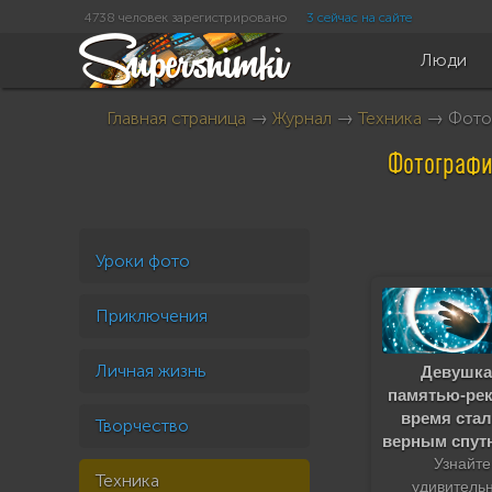
4738 человек зарегистрировано
3 сейчас на сайте
Люди
Главная страница
→
Журнал
→
Техника
→ Фотог
Фотографи
Уроки фото
Приключения
Личная жизнь
Девушка
памятью-рек
время стал
Творчество
верным спут
Узнайте
Техника
удивитель