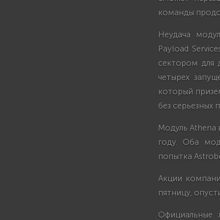
команды продол
Неудача моду
Payload Servic
сектором для 
четырех запущ
который призем
без серьезных 
Модуль Athena 
году. Оба мод
попытка Astrob
Акции компании
пятницу, опуст
Официальные 