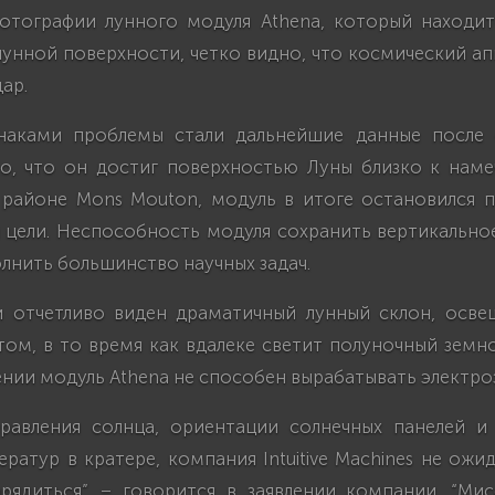
отографии лунного модуля Athena, который находи
унной поверхности, четко видно, что космический а
ар.
наками проблемы стали дальнейшие данные после с
о, что он достиг поверхностью Луны близко к нам
 районе Mons Mouton, модуль в итоге остановился 
й цели. Неспособность модуля сохранить вертикально
лнить большинство научных задач.
 отчетливо виден драматичный лунный склон, осв
ом, в то время как вдалеке светит полуночный земн
нии модуль Athena не способен вырабатывать электро
равления солнца, ориентации солнечных панелей и
ратур в кратере, компания Intuitive Machines не ожид
рядиться”, – говорится в заявлении компании. “Мис