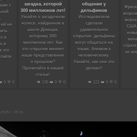
загадка, которой
общения у
шки с
Фрега
300 миллионов лет!
дельфинов
ьной
возро
Узнайте о загадочном
Исследователи
,
морс
колесе, найденном в
сделали
 ей не
США.
шахте Донецка,
удивительное
нить
новы
которому 300
открытие: дельфины
о и
мен
миллионов лет. Как
могут общаться на
ь в
страт
это открытие меняет
языке, близком к
к это
их вл
наше представление
человеческому.
итайте
о прошлом?
Узнайте, как они это
Прочитайте в нашей
делают!
статье!
❤️ 0 💬 0
👁️ 136 ❤️ 0 💬 0
👁️ 122 ❤️ 0 💬 0
2025 г., 05:15