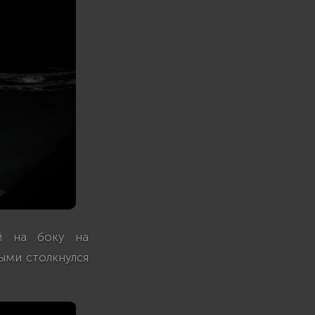
ий на боку на
ыми столкнулся