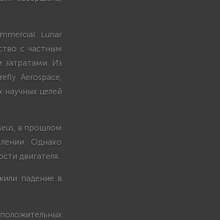
mercial Lunar
рство с частным
 затратами. Из
fly Aerospace,
х научных целей
seus, в прошлом
млении. Однако
ости двигателя.
лжили падение в
.
положительных