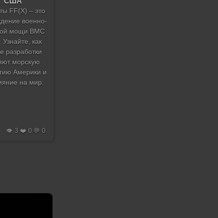
США
ты FF(X) – это
ждение военно-
кой мощи ВМС
 Узнайте, как
е разработки
яют морскую
егию Америки и
ияние на мир.
👁️ 3 ❤️ 0 💬 0