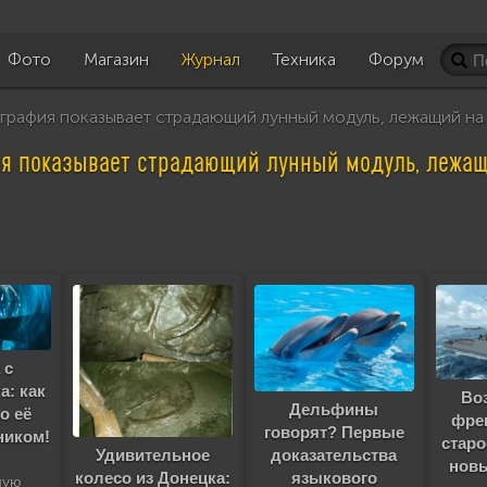
Фото
Магазин
Журнал
Техника
Форум
рафия показывает страдающий лунный модуль, лежащий на
я показывает страдающий лунный модуль, лежащ
 с
а: как
Во
Дельфины
о её
фрег
говорят? Первые
ником!
старо
Удивительное
доказательства
нов
колесо из Донецка:
языкового
ную