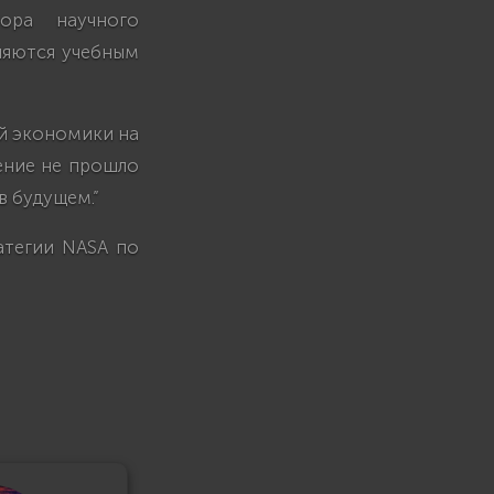
ора научного
ляются учебным
й экономики на
ление не прошло
в будущем.”
атегии NASA по