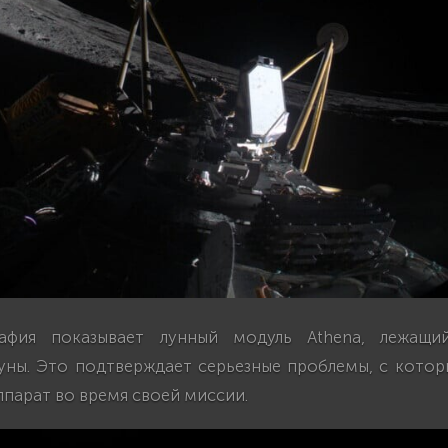
афия показывает лунный модуль Athena, лежащ
уны. Это подтверждает серьезные проблемы, с котор
парат во время своей миссии.