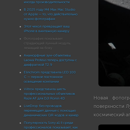
иногда производительности
В 2025 году M4 Max Mac Studio
от Apple — то, что действительно
нужно фотографам
Этот чехол превращает ваш
iPhone в винтажную камеру
Фотография показывает
страдающий лунный модуль,
лежащий на боку
Анаморфные зум-объективы
Laowa Proteus теперь доступны с
диафрагмой T2.9
Elinchrom представила LED 100
C — первое постоянное
освещение компании
Viltrox представила шесть
профессиональных объективов
Новая фотогр
Raze AF для DJI Ronin 4D
поверхности Л
LiveDrop без проводов
перемещает данные с помощью
космический ап
динамических QR-кодов и камер
Популярность Sony a1 II среди
профессионалов показывает, как