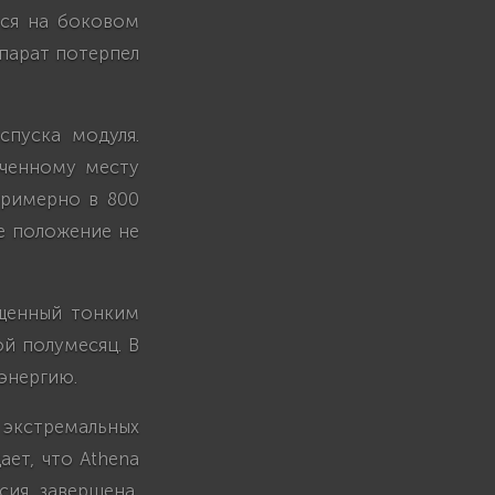
тся на боковом
ппарат потерпел
пуска модуля.
еченному месту
примерно в 800
е положение не
ещенный тонким
ой полумесяц. В
энергию.
 экстремальных
ает, что Athena
сия завершена,