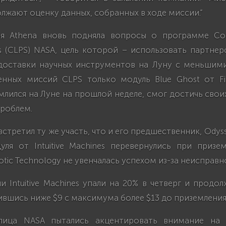
жают оценку данных, собранных в ходе миссии.”
ля Athena вновь подняла вопросы о программе Com
es (CLPS) NASA, цель которой – использовать партне
доставки научных инструментов на Луну с меньшими
енных миссий CLPS только модуль Blue Ghost от Fire
лился на Луне на прошлой неделе, смог достичь свои
проблем.
встретил ту же участь, что и его предшественник, Odys
уля от Intuitive Machines перевернулись при призе
otic Technology не увенчалась успехом из-за неисправн
 Intuitive Machines упали на 20% в четверг и продо
ившись ниже $9 с максимума более $13 до приземления
лица NASA пытались акцентировать внимание на 