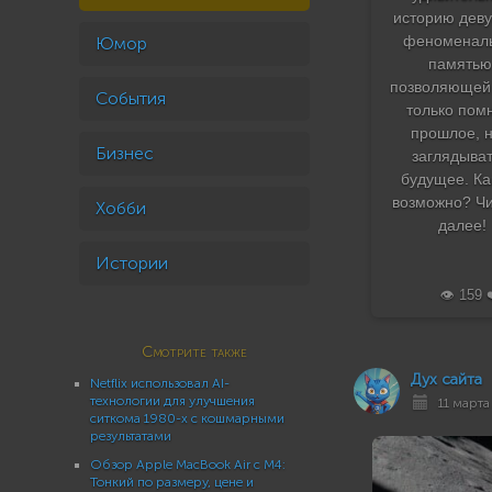
историю деву
феноменал
Юмор
памятью
позволяющей
События
только пом
прошлое, н
Бизнес
заглядыват
будущее. Ка
возможно? Ч
Хобби
далее!
Истории
👁️ 159 
Смотрите также
Дух сайта
Netflix использовал AI-
технологии для улучшения
11 марта 
ситкома 1980-х с кошмарными
результатами
Обзор Apple MacBook Air с M4:
Тонкий по размеру, цене и