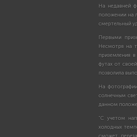
На недавней ф
положении на л
смертельный уд
Первыми приз
Несмотря на т
приземления в
футах от свое
позволила выпо
На фотографии
солнечным свет
данном положе
“С учетом нап
холодных темпе
сможет переза