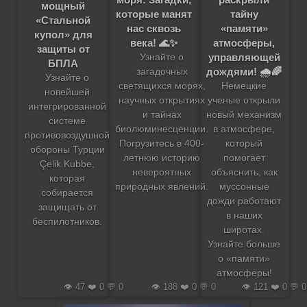
мощный
которые манят
тайну
«Стальной
нас сквозь
«памяти»
купол» для
века! 🌊✨
атмосферы,
защиты от
управляющей
Узнайте о
БПЛА
дождями! 🌧️🌈
загадочных
Узнайте о
светящихся морях,
Немецкие
новейшей
научных открытиях
ученые открыли
интегрированной
и тайнах
новый механизм
системе
биолюминесценции.
в атмосфере,
противовоздушной
Погрузитесь в 400-
который
обороны Турции
летнюю историю
помогает
Çelik Kubbe,
невероятных
объяснить, как
которая
природных явлений.
муссонные
собирается
дожди работают
защищать от
в наших
беспилотников.
широтах.
Узнайте больше
о «памяти»
атмосферы!
👁️ 47 ❤️ 0 💬 0
👁️ 188 ❤️ 0 💬 0
👁️ 121 ❤️ 0 💬 0