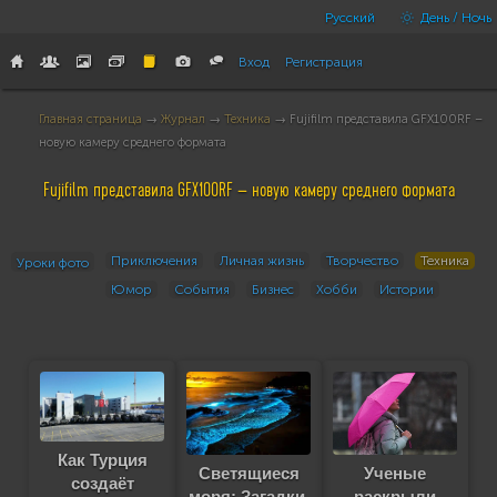
Русский
День / Ночь
Вход
Регистрация
Главная страница
→
Журнал
→
Техника
→ Fujifilm представила GFX100RF –
новую камеру среднего формата
Fujifilm представила GFX100RF – новую камеру среднего формата
Приключения
Личная жизнь
Творчество
Техника
Уроки фото
Юмор
События
Бизнес
Хобби
Истории
Как Турция
Светящиеся
Ученые
создаёт
моря: Загадки,
раскрыли