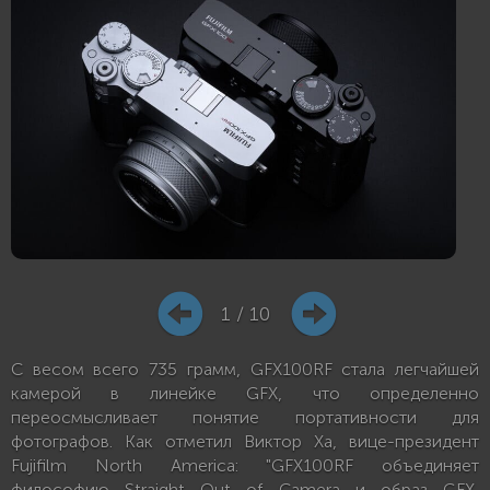
1 / 10
С весом всего 735 грамм, GFX100RF стала легчайшей
камерой в линейке GFX, что определенно
переосмысливает понятие портативности для
фотографов. Как отметил Виктор Ха, вице-президент
Fujifilm North America: "GFX100RF объединяет
философию Straight Out of Camera и образ GFX,