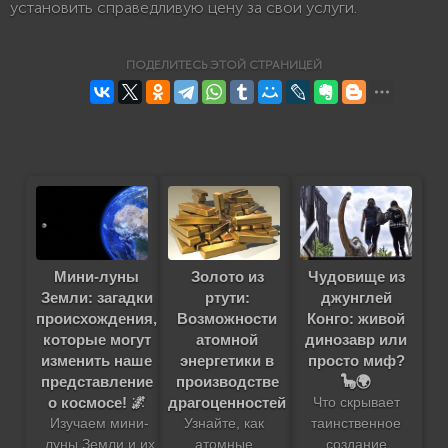
установить справедливую цену за свои услуги.
ПОДЕЛИТЕСЬ ЭТОЙ СТРАНИЦЕЙ
Мини-луны
Золото из
Чудовище из
Земли: загадки
ртути:
джунглей
происхождения,
Возможности
Конго: живой
которые могут
атомной
динозавр или
изменить наше
энергетики в
просто миф?
представление
производстве
🦕🌍
о космосе! 🌌
драгоценностей
Что скрывает
Изучаем мини-
Узнайте, как
таинственное
луны Земли и их
атомные
создание