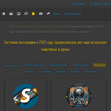
Русский
День / Ночь
Вход
Регистрация
Главная страница
→
Журнал
→
Техника
→ Состояние фотографии в 2025
году: профессионалы всё чаще используют смартфоны и дроны
Состояние фотографии в 2025 году: профессионалы всё чаще используют
смартфоны и дроны
Приключения
Личная жизнь
Творчество
Техника
Уроки фото
Юмор
События
Бизнес
Хобби
Истории