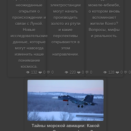
неожиданные
электростанции
мокеле-мбембе,
открытия о
могут начать
о котором вновь
происхождении и
производить
вспоминают
связи с Луной.
золото из ртути
жители Конго?
Новые
и какие
Вопросы, мифы
исследовательские
перспективы
и реальность.
данные, которые
открываются в
могут навсегда
этом
изменить наше
направлении.
понимание
космоса.
👁️ 132 ❤️ 0 💬 0
👁️ 220 ❤️ 0 💬 0
👁️ 128 ❤️ 0 💬 0
Тайны морской авиации: Какой