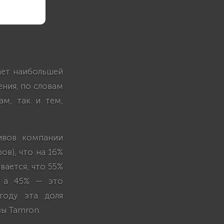
ает наибольшей
ения, по словам
ам, так и тем,
ивов компании
ов), что на 16%
вается, что 55%
, а 45% — это
году эта доля
вы Tamron.