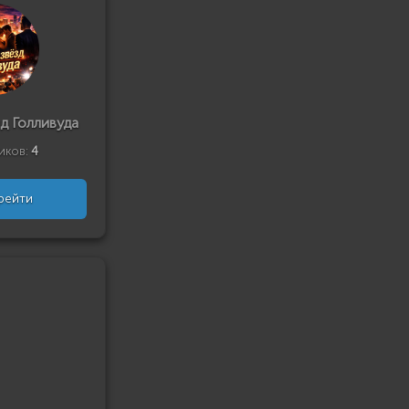
д Голливуда
иков:
4
рейти