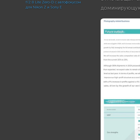
f/2.8 Lite Zero-D с автофокусом
доминирующую 
для Nikon Z и Sony E