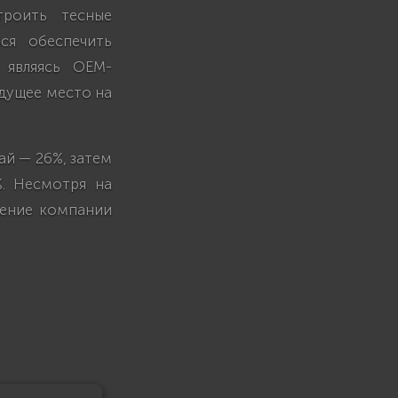
троить тесные
ся обеспечить
, являясь OEM-
едущее место на
ай — 26%, затем
%. Несмотря на
жение компании