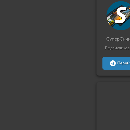
СуперСни
Подписчиков
Перей