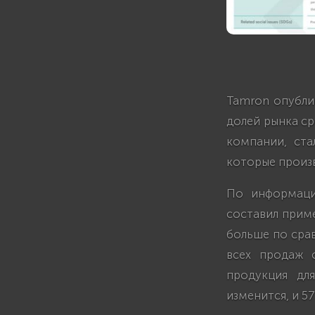
Tamron опубли
долей рынка ср
компании, ста
которые произв
По информаци
составил приме
больше по срав
всех продаж 
продукция дл
изменится, и 5