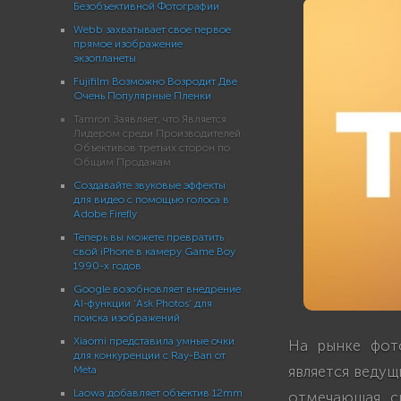
Безобъективной Фотографии
Webb захватывает свое первое
прямое изображение
экзопланеты
Fujifilm Возможно Возродит Две
Очень Популярные Пленки
Tamron Заявляет, что Является
Лидером среди Производителей
Объективов третьих сторон по
Общим Продажам
Создавайте звуковые эффекты
для видео с помощью голоса в
Adobe Firefly
Теперь вы можете превратить
свой iPhone в камеру Game Boy
1990-х годов
Google возобновляет внедрение
AI-функции 'Ask Photos' для
поиска изображений
Xiaomi представила умные очки
На рынке фото
для конкуренции с Ray-Ban от
является веду
Meta
Laowa добавляет объектив 12mm
отмечающая с