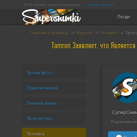
4738 человек зарегистрировано
1 сейчас на сайте
Люди
Главная страница
→
Журнал
→
Техника
→ Tamro
Tamron Заявляет, что Являетс
Уроки фото
Приключения
Личная жизнь
СуперСни
Творчество
Подписчиков
Техника