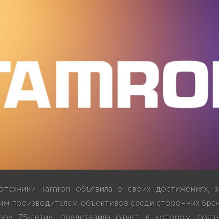
техники Tamron объявила о своих достижениях, з
щим производителем объективов среди сторонних брен
вое 75-летие, представила отчет, в котором подт