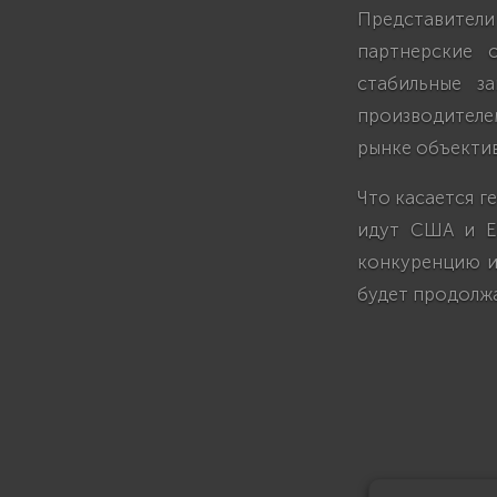
Представител
партнерские 
стабильные за
производителем
рынке объекти
Что касается г
идут США и Ев
конкуренцию и
будет продолжа