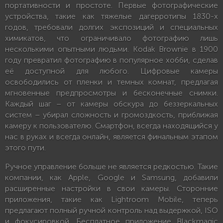
портативности и простоте. Первые фотографические
устройства, такие как тяжелые дагерротипы 1830-х
годов, требовали долгих экспозиций и специальных
химикатов, что ограничивало фотографию лишь
несколькими опытными людьми. Kodak Brownie в 1900
году превратил фотографию в популярное хобби, сделав
её доступной для любого. Цифровые камеры
освободились от пленки и темных комнат, предлагая
мгновенные предпросмотры и бесконечные снимки.
Каждый шаг – от камеры обскура до беззеркальных
систем – убирал сложность и громоздкость, приближая
камеру к пользователю. Смартфон, всегда находящийся у
нас в руках и всегда онлайн, является финальным этапом
этого пути.
Ручное управление больше не является редкостью. Такие
компании, как Apple, Google и Samsung, добавили
расширенные настройки в свои камеры. Сторонние
приложения, такие как Lightroom Mobile, теперь
предлагают полный ручной контроль над выдержкой, ISO
и фокусировкой. Бесплатное приложение Blackmagic