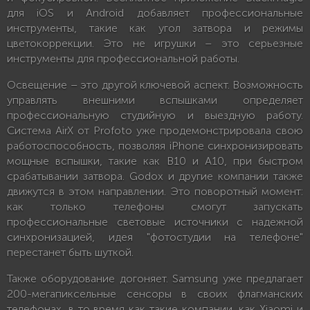
для iOS и Android добавляет профессиональные
инструменты, такие как угол затвора и режимы
цветокоррекции. Это не игрушки – это серьезные
инструменты для профессиональной работы.
Освещение – это другой ключевой аспект. Возможность
управлять внешними вспышками определяет
профессиональную студийную и выездную работу.
Система AirX от Profoto уже продемонстрировала свою
работоспособность, позволяя iPhone синхронизировать
мощные вспышки, такие как B10 и A10, при быстром
срабатывании затвора. Godox и другие компании также
движутся в этом направлении. Это поворотный момент:
как только телефоны смогут запускать
профессиональные световые источники с надежной
синхронизацией, идея "фотостудии на телефоне"
перестанет быть шуткой.
Также оборудование догоняет. Samsung уже предлагает
200-мегапиксельные сенсоры в своих флагманских
телефонах, в то время как такие компании, как Xiaomi и