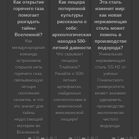
Как открытие
Как пещера
Эта сталь
горячего газа
потерянной
изменит мир:
помогает
культуры
как новая
разгадать
рассказала о
нержавеющая
тайны
себе:
сталь может
Вселенной?
археологическая
помочь в
находка 500-
производстве
Как
летней давности
водорода?
международная
команда
Что скрывает
Уникальная
астрономов
пещера
нержавеющая
открыла нить
Тлайокок?
сталь SS-H2 от
горячего газа,
Узнайте о 500-
учёных
связывающую
летних
Гонконгского
четыре
артефактах,
университета
скопления
найденных
может значимо
галактик, и что
спелеологами в
удешевить
это значит для
живописной
производство
тайны
мексиканской
экологически
недостающей
пещере!
чистого
материи во
водорода.
Вселенной.
👁️ 128 ❤️ 0 💬 0
👁️ 113 ❤️ 0 💬 0
👁️ 2 ❤️ 0 💬 0