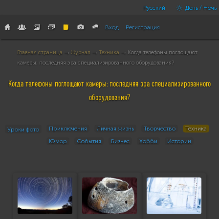
Русский
День / Ночь
Вход
Регистрация
Главная страница
→
Журнал
→
Техника
→ Когда телефоны поглощают
камеры: последняя эра специализированного оборудования?
Когда телефоны поглощают камеры: последняя эра специализированного
оборудования?
Приключения
Личная жизнь
Творчество
Техника
Уроки фото
Юмор
События
Бизнес
Хобби
Истории