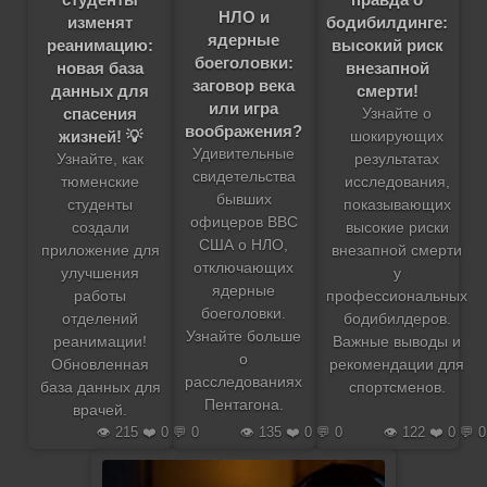
НЛО и
изменят
бодибилдинге:
ядерные
реанимацию:
высокий риск
боеголовки:
новая база
внезапной
заговор века
данных для
смерти!
или игра
спасения
Узнайте о
воображения?
жизней! 💡
шокирующих
Удивительные
Узнайте, как
результатах
свидетельства
тюменские
исследования,
бывших
студенты
показывающих
офицеров ВВС
создали
высокие риски
США о НЛО,
приложение для
внезапной смерти
отключающих
улучшения
у
ядерные
работы
профессиональных
боеголовки.
отделений
бодибилдеров.
Узнайте больше
реанимации!
Важные выводы и
о
Обновленная
рекомендации для
расследованиях
база данных для
спортсменов.
Пентагона.
врачей.
👁️ 215 ❤️ 0 💬 0
👁️ 135 ❤️ 0 💬 0
👁️ 122 ❤️ 0 💬 0