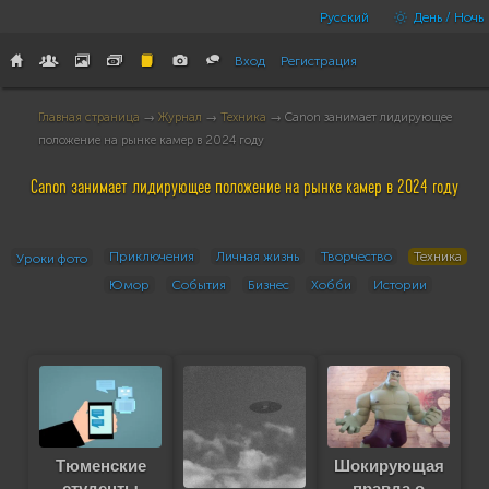
Русский
День / Ночь
Вход
Регистрация
Главная страница
→
Журнал
→
Техника
→ Canon занимает лидирующее
положение на рынке камер в 2024 году
Canon занимает лидирующее положение на рынке камер в 2024 году
Приключения
Личная жизнь
Творчество
Техника
Уроки фото
Юмор
События
Бизнес
Хобби
Истории
Тюменские
Шокирующая
студенты
правда о