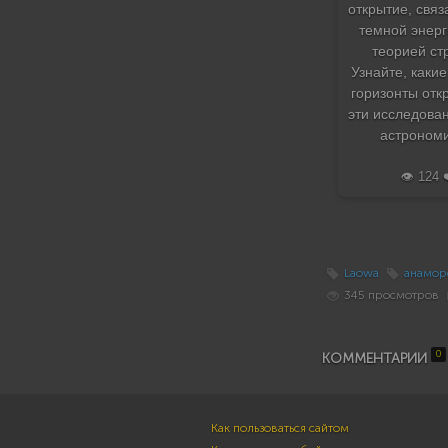
открытие, связ
темной энерг
теорией ст
Узнайте, каки
горизонты отк
эти исследова
астрономи
👁️ 124 
Laowa
анамор
345 просмотров
0
КОММЕНТАРИИ
Как пользоваться сайтом