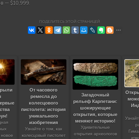
в — $10,999.
ПОДЕЛИТЕСЬ ЭТОЙ СТРАНИЦЕЙ
крыли
От часового
Откры
Загадочный
ы
ремесла до
може
рельеф Карпетани:
первые
колесцового
Ин
шокирующие
ства
пистолета: история
открытия, которые
рун!
уникального
Узнайт
меняют историю!
изобретения
дная
р
Удивительные
ных
Узнайте о том, как
Гима
открытия археологов
 новое
колесцовый пистолет
изм