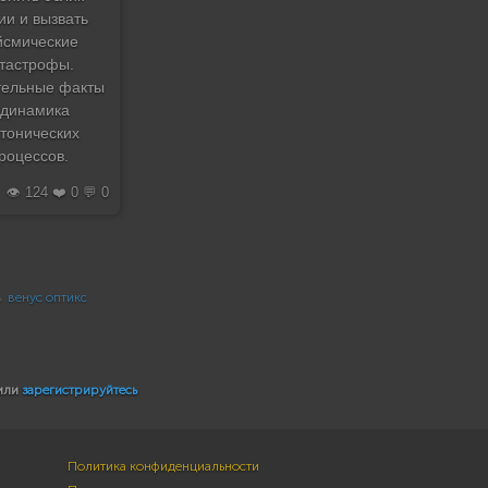
ии и вызвать
йсмические
атастрофы.
тельные факты
 динамика
ктонических
роцессов.
👁️ 124 ❤️ 0 💬 0
венус оптикс
или
зарегистрируйтесь
Политика конфиденциальности