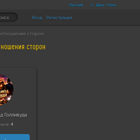
Русский
День / Ночь
Вход
Регистрация
оотношения сторон
тношения сторон
д Голливуда
иков:
4