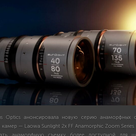
us Optics анонсировала новую серию анаморфных о
камер — Laowa Sunlight 2x FF Anamorphic Zoom Series
ать анаморфную съемку более доступной для ш