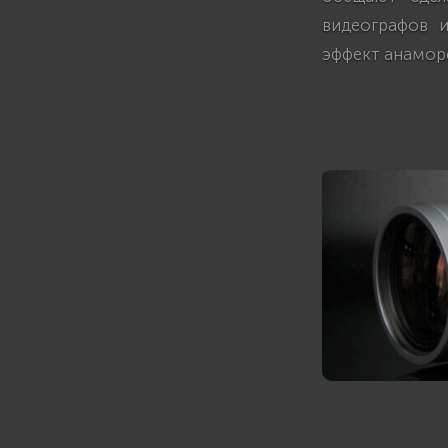
видеографов и
эффект анамор