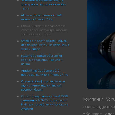
Защитные и тонкие чехлы для
фотографов, которые не любят
чехлы
Atomos представляет яркий
монитор Shinobi 7 RX
Laowa Sunlight 2x Anamorphic
Zooms обещают ультраширокие
соотношения сторон
SmallRig и Kelvin объединились
для покорения рынка освещения
фото и видео
Редакторы видео объясняют
сбой в обращении Трампа к
нации
Apple Final Cut Camera 2.0:
новые функции для iPhone 17 Pro
Спутниковая фотография: еще
один спутник над китайской
военной базой
Godox представила новый COB
Компания Ven
светильник MG4K с яркостью 4K
HMI при потреблении половины
полнокадровых 
энергии
обещают сдел