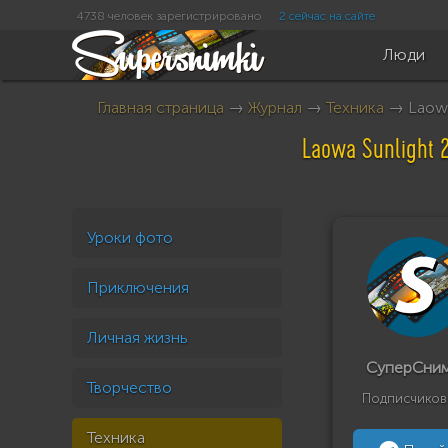
4738 человек зарегистрировано
2 сейчас на сайте
Люди
Главная страница
→
Журнал
→
Техника
→ Laowa
Laowa Sunlight
Уроки фото
Приключения
Личная жизнь
СуперСни
Творчество
Подписчиков
Техника