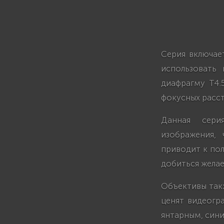
Серия включае
использовать
диафрагму T4.
фокусных расст
Данная сери
изображения,
приводит к пол
добиться желае
Объективы такж
ценят видеогр
янтарным, сини