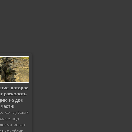
тие, которое
т расколоть
дию на две
части!
е, как глубокий
азлом под
лаями может
енить облик