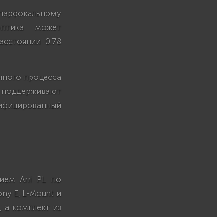
 парфокальному
оптика может
асстоянии 0.78
нного процесса
и поддерживают
нифицированный
ием Arri PL по
ny E, L-Mount и
, а комплект из