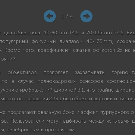
1 / 4
т два объектива: 40-80mm T4.5 и 70-135mm T4.5. Ви
 популярный фокусный диапазон 40-135mm, сохран
5. Кроме того, коэффициент сжатия остается 2x на 
ояний.
я объективов позволяет захватывать горизонт
 что в случае полнокадровых сенсоров соотношен
учению изображений шириной 3:1, что крайне широко
мого соотношения 2.39:1 без обрезки верхней и нижней
е предлагают овальную боке и эффект пурпурного ор
афы. Пользователи могут выбирать между четырьмя ц
м, серебристым и прозрачным.