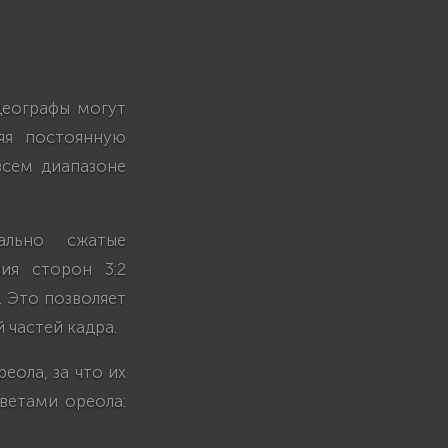
деографы могут
яя постоянную
всем диапазоне
ально сжатые
ия сторон 3:2
. Это позволяет
 частей кадра.
еола, за что их
ветами ореола: