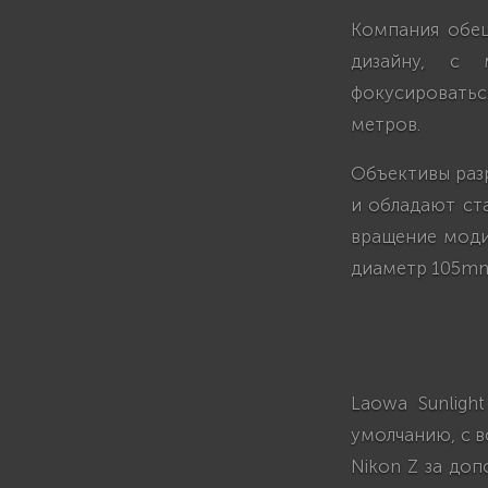
Компания обещ
дизайну, с 
фокусироватьс
метров.
Объективы раз
и обладают ст
вращение моди
диаметр 105m
Laowa Sunligh
умолчанию, с в
Nikon Z за доп