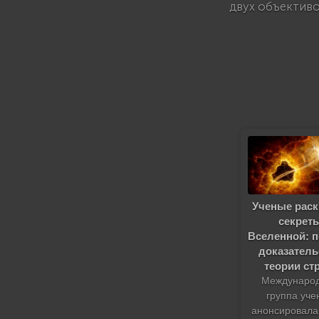
двух объективо
Ученые рас
секрет
Вселенной: 
доказатель
теории ст
Междунаро
группа уче
анонсировала