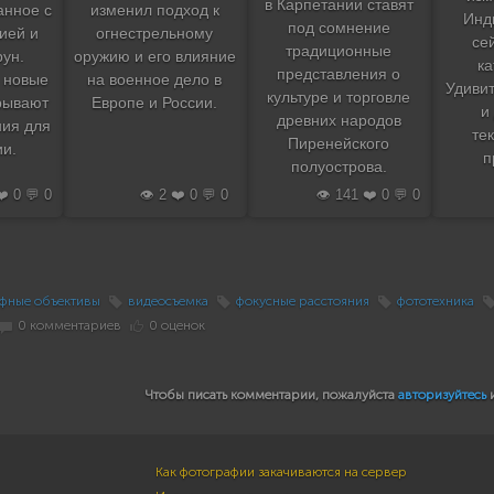
в Карпетании ставят
анное с
изменил подход к
Инд
под сомнение
ией и
огнестрельному
се
традиционные
рун.
оружию и его влияние
к
представления о
е новые
на военное дело в
Удиви
культуре и торговле
рывают
Европе и России.
и
древних народов
ния для
те
Пиренейского
и.
п
полуострова.
❤️ 0 💬 0
👁️ 2 ❤️ 0 💬 0
👁️ 141 ❤️ 0 💬 0
фные объективы
видеосъемка
фокусные расстояния
фототехника
0 комментариев
0 оценок
Чтобы писать комментарии, пожалуйста
авторизуйтесь
Как фотографии закачиваются на сервер