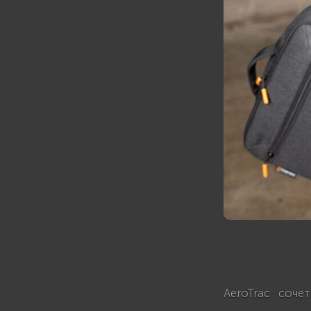
AeroTrac соч