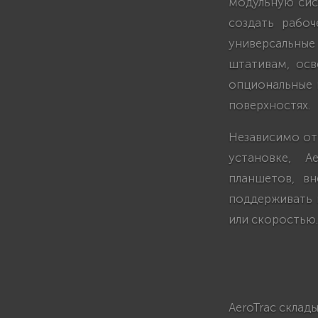
модульную сис
создать рабо
универсальны
штативам, осв
опциональные 
поверхностях.
Независимо от 
установке, A
планшетов, вн
поддерживать 
или скоростью.
AeroTrac склад