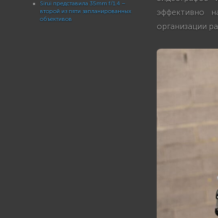
Sirui представила 35mm f/1.4 –
эффективно н
второй из пяти запланированных
объективов
организации ра