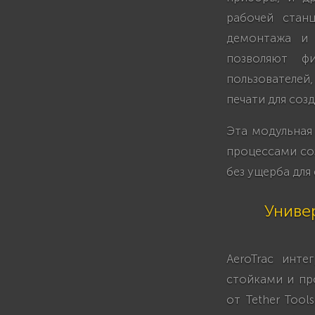
рабочей стан
демонтажа и 
позволяют ф
пользователей
печати для соз
Эта модульная
процессами со
без ущерба для
Униве
AeroTrac инт
стойками и пр
от Tether Tool