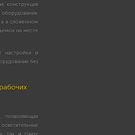
ая конструкция
оборудования.
 а в сложенном
съемок на месте
т настройки и
борудование без
 рабочих
а, позволяющая
 осветительные
у, так и снизу