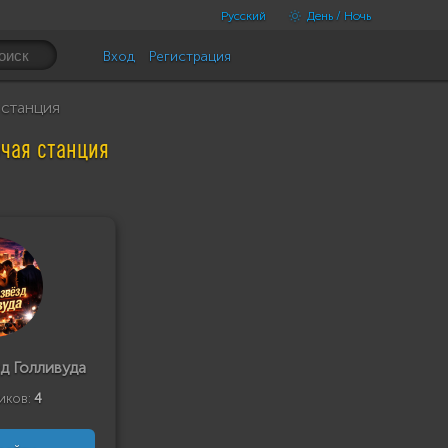
Русский
День / Ночь
Вход
Регистрация
 станция
очая станция
д Голливуда
иков:
4