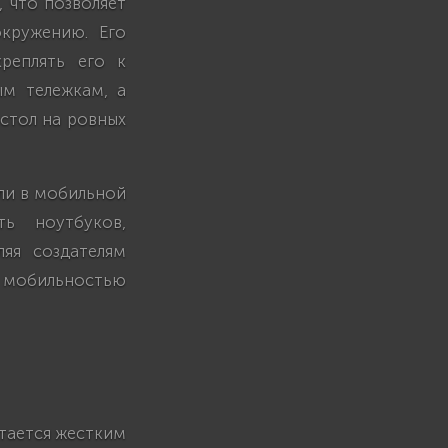
 что позволяет
кружению. Его
реплять его к
ым тележкам, а
стол на ровных
или в мобильной
ть ноутбуков,
ляя создателям
я мобильностью
стается жестким