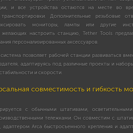
ции, и все устройства остаются на месте во вре
транспортировки. Дополнительные резьбовые отве
иксировать мониторы, лампы или другие инст
, желающих настроить станцию, Tether Tools предла
дания персонализированных аксессуаров.
 система позволяет рабочей станции развиваться вме
здателя, адаптируясь под различные проекты и набор
 стабильности и скорости.
рсальная совместимость и гибкость м
егрируется с обычными штативами, осветительными
оизводственными тележками. Он совместим с штатив
s, адаптером Arca быстросъемного крепления и адап