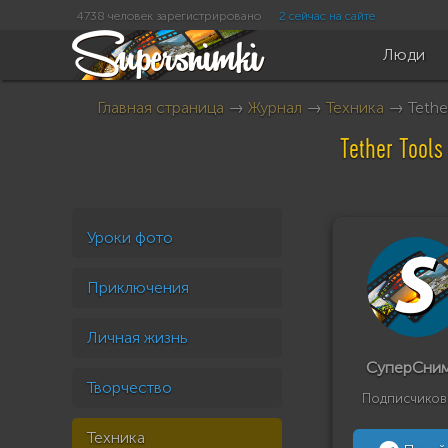
4738 человек зарегистрировано
2 сейчас на сайте
Люди
Главная страница
→
Журнал
→
Техника
→ Tether
Tether Tool
Уроки фото
Приключения
Личная жизнь
СуперСни
Творчество
Подписчиков
Техника