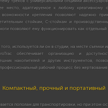
тему треков с универсальными опциями аксессуаров,
чее место, адаптируемое к любому креативному о
е возможности крепления позволяют надежно прик
етительным стойкам, C-стойкам и производственн
ноги позволяют ему функционировать как отдельный 
того, используется ли он в студии, на месте съемки 
eroTrac обеспечивает организацию и доступнос
ешних накопителей и других инструментов, позво
профессиональный рабочий процесс без жертвовани
Компактный, прочный и портативный
ывается пополам для транспортировки, но при этом о