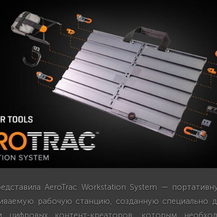
редставила AeroTrac Workstation System — портатив
иваемую рабочую станцию, созданную специально д
и цифровых контент-креаторов, которым необхо