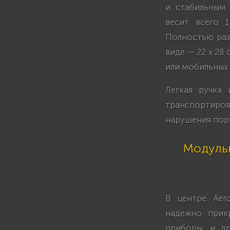
и стабильным 
весит всего 
Полностью раз
виде — 22 x 28
или мобильных 
Легкая ручка
транспортировк
нарушения пор
Модульн
В центре Aero
надежно прикр
приборы, и др