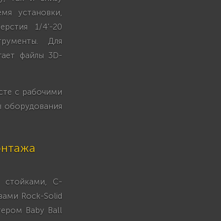
мя установки,
рстия 1/4'-20
рументы. Для
гает файлы 3D-
сте с рабочими
ы оборудования
онтажа
 стойками, C-
ами Rock-Solid
тером Baby Ball