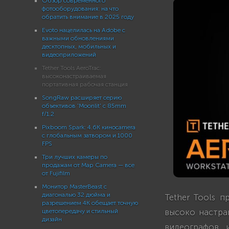
Обзор современного
фотооборудования: на что
обратить внимание в 2025 году
Evoto нацелилась на Adobe с
важными обновлениями
десктопных, мобильных и
видеоприложений
Tether Tools AeroTrac:
высоконастраиваемая
портативная рабочая станция
SongRaw расширяет серию
объективов 'Moonlit' с 85mm
f/1.2
Pixboom Spark: 4.6K киноcamera
с глобальным затвором и 1000
FPS
Три лучших камеры по
продажам от Map Camera — все
от Fujifilm
Монитор MasterBeast с
диагональю 32 дюйма и
Tether Tools п
разрешением 4K обещает точную
высоко настра
цветопередачу и стильный
дизайн
видеографов 