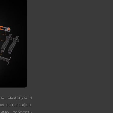
ную, складную и
ля фотографов,
димо работать