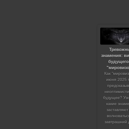
Тревожн
знамения: в
будущего
"мировизо
Как "мировиз
июня 2025 
предсказыв
неоптимист
будущее? Узн
какие знам
заставляют
волноватьс
завтрашний 