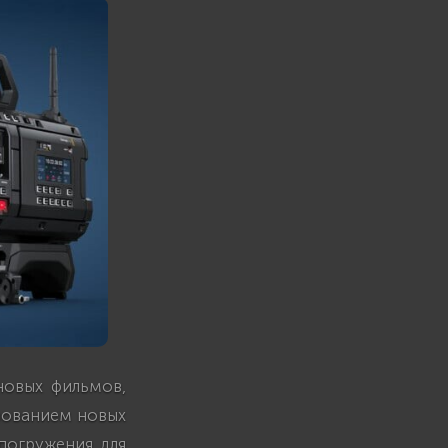
новых фильмов,
ьзованием новых
погружения для