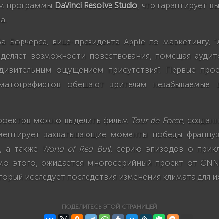
ем программы
DaVinci Resolve Studio
, что гарантирует в
а.
 Борчерса, вице-президента Apple по маркетингу, "
еделяет возможности повествования, помещая ауди
дивительным ощущением присутствия". Первые про
матографистов обещают зрителям незабываемые в
роектов можно выделить фильм
Tour de Force
, создан
ментирует захватывающие моменты победы француз
, а также
World of Red Bull
, серию эпизодов о прик
мо этого, ожидается многосерийный проект от CNN
торый исследует последствия изменения климата для и
ПОДЕЛИТЕСЬ ЭТОЙ СТРАНИЦЕЙ