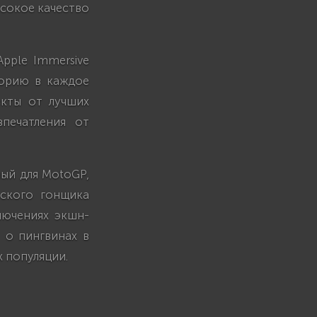
ысокое качество
Apple Immersive
торию в каждое
екты от лучших
печатления от
ный для MotoGP,
ского гонщика
лючениях экшн-
 о пингвинах в
х популяции.