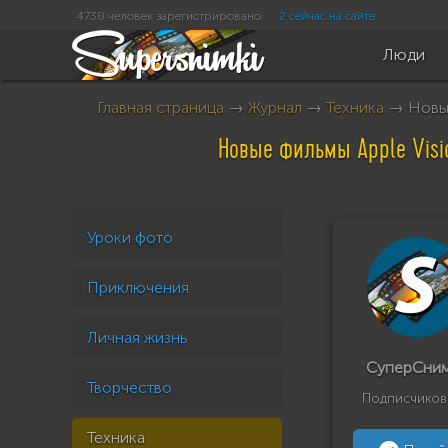
4738 человек зарегистрировано
2 сейчас на сайте
Люди
Главная страница
→
Журнал
→
Техника
→ Новые 
Новые фильмы Apple Visio
Уроки фото
Приключения
Личная жизнь
СуперСни
Творчество
Подписчиков
Техника