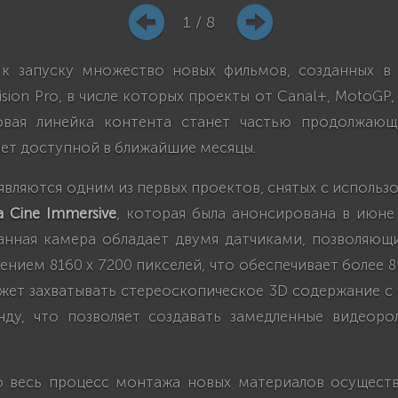
1 / 8
 к запуску множество новых фильмов, созданных в
ision Pro, в числе которых проекты от Canal+, MotoGP,
овая линейка контента станет частью продолжающ
ет доступной в ближайшие месяцы.
вляются одним из первых проектов, снятых с исполь
a Cine Immersive
, которая была анонсирована в июне 
анная камера обладает двумя датчиками, позволяющ
ением 8160 x 7200 пикселей, что обеспечивает более 
ожет захватывать стереоскопическое 3D содержание с
нду, что позволяет создавать замедленные видеор
о весь процесс монтажа новых материалов осуществ