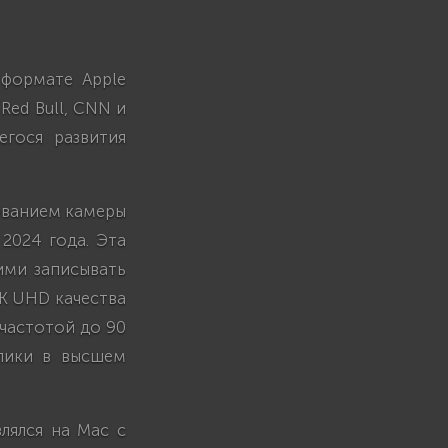
 формате Apple
 Red Bull, CNN и
егося развития
зованием камеры
2024 года. Эта
ими записывать
8K UHD качества
 частотой до 90
олики в высшем
лялся на Mac с