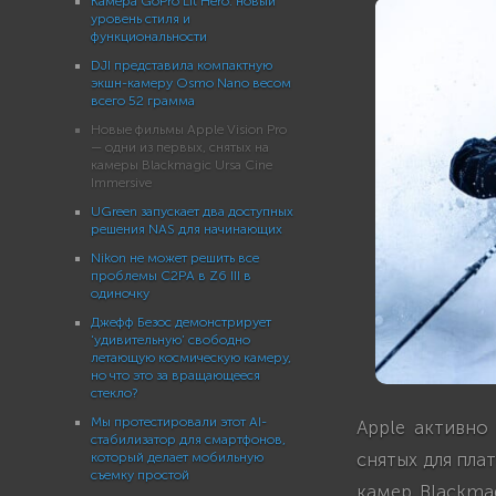
Камера GoPro Lit Hero: новый
уровень стиля и
функциональности
DJI представила компактную
экшн-камеру Osmo Nano весом
всего 52 грамма
Новые фильмы Apple Vision Pro
— одни из первых, снятых на
камеры Blackmagic Ursa Cine
Immersive
UGreen запускает два доступных
решения NAS для начинающих
Nikon не может решить все
проблемы C2PA в Z6 III в
одиночку
Джефф Безос демонстрирует
‘удивительную’ свободно
летающую космическую камеру,
но что это за вращающееся
стекло?
Мы протестировали этот AI-
Apple активно
стабилизатор для смартфонов,
снятых для пла
который делает мобильную
съемку простой
камер Blackma