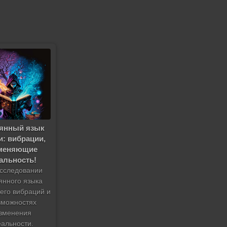
рянный язык
и: вибрации,
меняющие
альность!
сследовании
янного языка
 его вибраций и
зможностях
зменения
еальности.