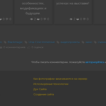
успехах на выставке!
особенностях,
модификациях и
будущем.
❤️ 0 💬 0
👁️ 2 ❤️ 0 💬 0
👁️ 2 ❤️ 0 💬 0
ro
Blackmagic
Ursa Cine Immersive
видеопроекты
кино
съемк
0 комментариев
0 оценок
Чтобы писать комментарии, пожалуйста
авторизуйтесь
Как фотографии закачиваются на сервер
Используемые технологии
Дух Сайта
м
Создание сайта