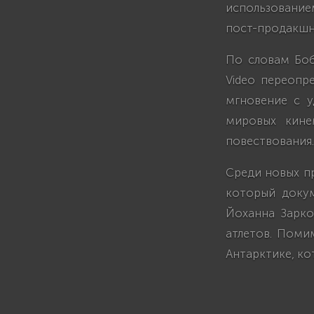
использовани
пост-продакшн
По словам Боба
Video переопр
мгновение с у
мировых кине
повествования.
Среди новых п
который доку
Йоханна Зарко
атлетов. Поми
Антарктике, ко