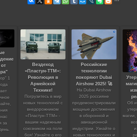
ые
идение
Российские
Вездеход
 от
технологии
«Пластун-ТТМ»:
ра"
покоряют Dubai
Революция в
Уте
ор" 1
Airshow 2025! 🚀
Армейской
маги
года
Технике!
из
На Dubai Airshow
ает
ре
2025 россияне
Погрузитесь в мир
ичное
продемонстрировали
новых технологий с
Об и
айте,
мощные достижения
внедорожником
утер
ения
в оборонной и
«Пластун-ТТМ» -
магии,
 нас
авиационной
вашим надежным
во
я за
индустрии. Узнайте о
союзником на поле
и
день.
новых технологиях и
боя! Узнайте о его
р