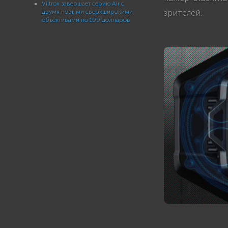
Viltrox завершает серию Air с
зрителей.
двумя новыми сверхширокими
объективами по 199 долларов