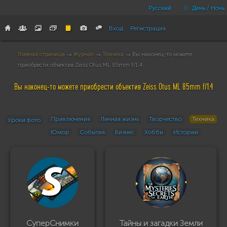
Русский
День / Ночь
Вход
Регистрация
Главная страница
→
Журнал
→
Техника
→ Вы наконец-то можете
приобрести объектив Zeiss Otus ML 85mm f/1.4
Вы наконец-то можете приобрести объектив Zeiss Otus ML 85mm f/1.4
Приключения
Личная жизнь
Творчество
Техника
Уроки фото
Юмор
События
Бизнес
Хобби
Истории
СуперСнимки
Тайны и загадки Земли