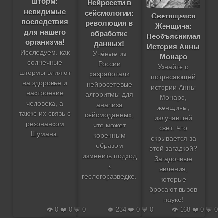
шторм:
Нейросети в
невидимые
сейсмологии:
Светящаяся
последствия
революция в
Женщина:
для нашего
обработке
Необъяснимая
организма!
данных!
История Анны
Исследуем, как
Учёные из
Монаро
солнечные
России
Узнайте о
штормы влияют
разработали
потрясающей
на здоровье и
нейросетевые
истории Анны
настроение
алгоритмы для
Монаро,
человека, а
анализа
женщины,
также их связь с
сейсмоданных,
излучавшей
резонансом
что может
свет. Что
Шумана.
коренным
скрывается за
образом
этой загадкой?
изменить подход
Загадочные
к
явления,
геологоразведке.
которые
бросают вызов
науке!
👁️ 0 ❤️ 0 💬 0
👁️ 234 ❤️ 0 💬 0
👁️ 168 ❤️ 0 💬 0