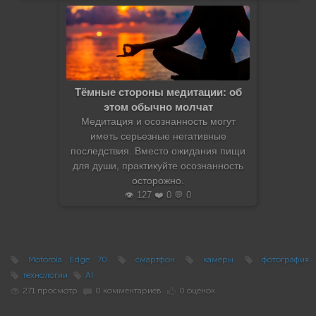
Тёмные стороны медитации: об
этом обычно молчат
Медитация и осознанность могут
иметь серьезные негативные
последствия. Вместо ожидания пищи
для души, практикуйте осознанность
осторожно.
👁️ 127 ❤️ 0 💬 0
Motorola Edge 70
смартфон
камеры
фотография
технологии
AI
271 просмотр
0 комментариев
0 оценок