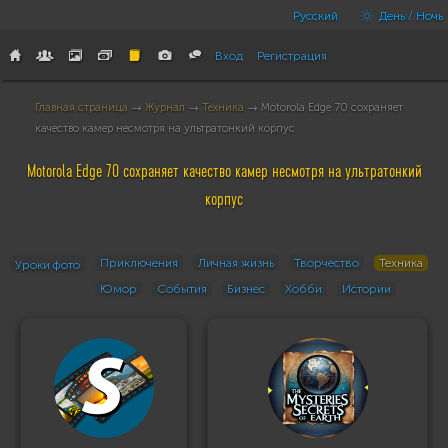
Русский
День / Ночь
Вход
Регистрация
Главная страница
→
Журнал
→
Техника
→ Motorola Edge 70 сохраняет
качество камер несмотря на ультратонкий корпус
Motorola Edge 70 сохраняет качество камер несмотря на ультратонкий
корпус
Приключения
Личная жизнь
Творчество
Техника
Уроки фото
Юмор
События
Бизнес
Хобби
Истории