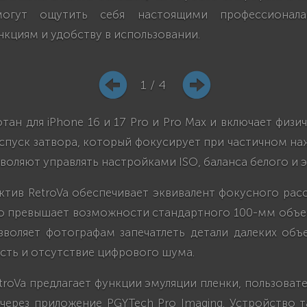
огут ощутить себя настоящими профессионала
кциям и удобству в использовании.
1 / 4
отан для iPhone 16 и 17 Pro и Pro Max и включает физи
ак спуск затвора, который фокусирует при частичном на
воляют управлять настройками ISO, баланса белого и 
тив RetroVa обеспечивает эквивалент фокусного рас
но превышает возможности стандартного 100-мм объек
зволяет фотографам запечатлеть детали далеких объ
сть и отсутствие цифрового шума.
troVa предлагает функции эмуляции пленки, пользоват
 через приложение PGYTech Pro Imaging. Устройство 