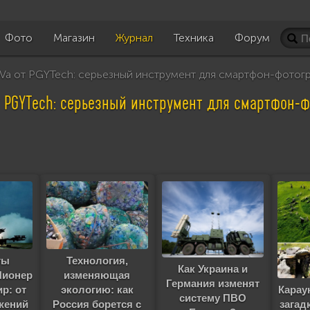
Фото
Магазин
Журнал
Техника
Форум
Va от PGYTech: серьезный инструмент для смартфон-фотог
т PGYTech: серьезный инструмент для смартфон-
Технология,
ты
Как Украина и
изменяющая
 Пионер
Германия изменят
экологию: как
Карау
р: от
систему ПВО
Россия борется с
загад
жений