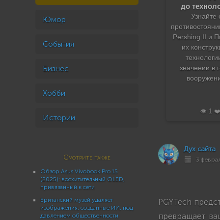
до технол
Узнайте 
Юмор
противостояни
Pershing II и 
События
их конструк
технологи
Бизнес
значении в 
вооружени
Хобби
👁️ 1 ❤
Истории
Дух сайта
Смотрите также
3 феврал
Обзор Asus Vivobook Pro 15
(2025): восхитительный OLED,
привязанный к сети
Британский музей удаляет
PGYTech предст
изображения, созданные ИИ, под
превращает ва
давлением общественности