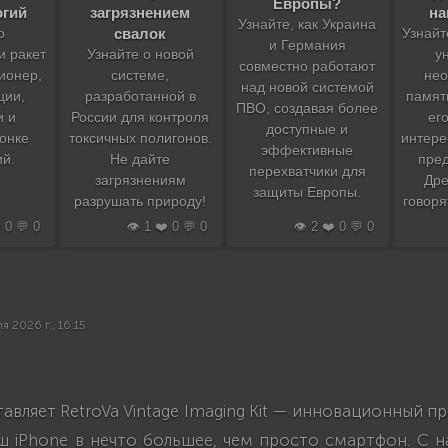
Европы?
загрязнением
на
огий
Узнайте, как Украина
свалок
Узнайт
о
и Германия
Узнайте о новой
у
и ракет
совместно работают
системе,
нео
Пионер,
над новой системой
разработанной в
памят
ции,
ПВО, создавая более
России для контроля
его
и и
доступные и
токсичных полигонов.
интере
гонке
эффективные
Не дайте
пре
й.
перехватчики для
загрязнениям
Дре
защиты Европы.
разрушать природу!
говоря
️ 0 💬 0
👁️ 1 ❤️ 0 💬 0
👁️ 2 ❤️ 0 💬 0
я 2026 г., 16:15
авляет RetroVa Vintage Imaging Kit — инновационный п
ш iPhone в нечто большее, чем просто смартфон. С н