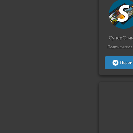
СуперСни
Подписчиков
Перей