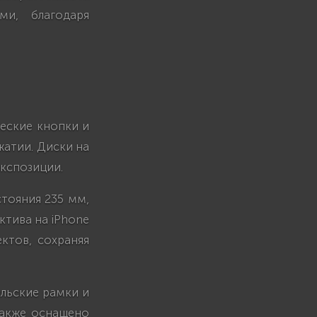
ми, благодаря
ческие кнопки и
жатии. Диски на
экспозиции.
стояния 235 мм,
тива на iPhone
ектов, сохраняя
ельские рамки и
также оснащено