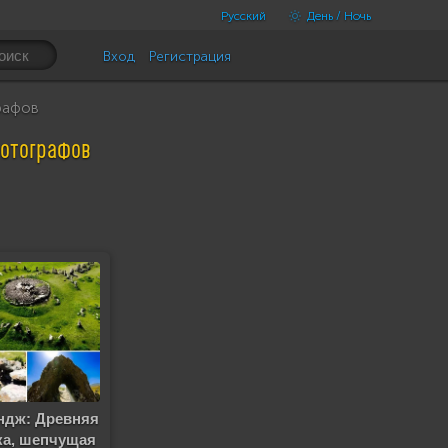
Русский
День / Ночь
Вход
Регистрация
рафов
фотографов
ндж: Древняя
ка, шепчущая