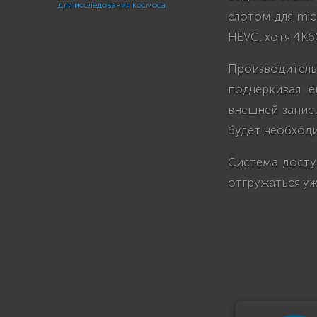
для исследования космоса
слотом для mic
HEVC, хотя 4K6
Производител
подчеркивая е
внешней записи
будет необходи
Система доступ
отгружаться уж