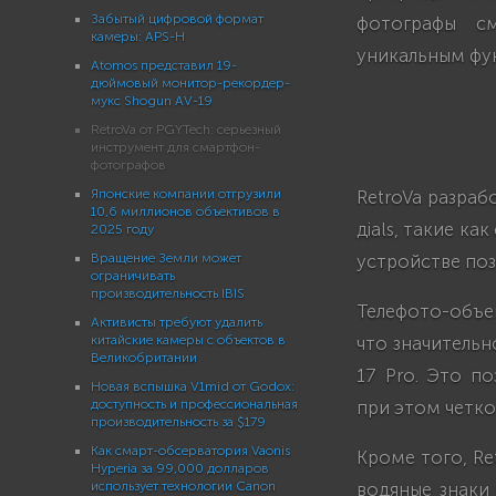
Забытый цифровой формат
фотографы см
камеры: APS-H
уникальным фун
Atomos представил 19-
дюймовый монитор-рекордер-
мукс Shogun AV-19
RetroVa от PGYTech: серьезный
инструмент для смартфон-
фотографов
Японские компании отгрузили
RetroVa разраб
10,6 миллионов объективов в
дials, такие к
2025 году
Вращение Земли может
устройстве поз
ограничивать
производительность IBIS
Телефото-объек
Активисты требуют удалить
китайские камеры с объектов в
что значитель
Великобритании
17 Pro. Это по
Новая вспышка V1mid от Godox:
доступность и профессиональная
при этом четко
производительность за $179
Как смарт-обсерватория Vaonis
Кроме того, Re
Hyperia за 99,000 долларов
использует технологии Canon
водяные знаки