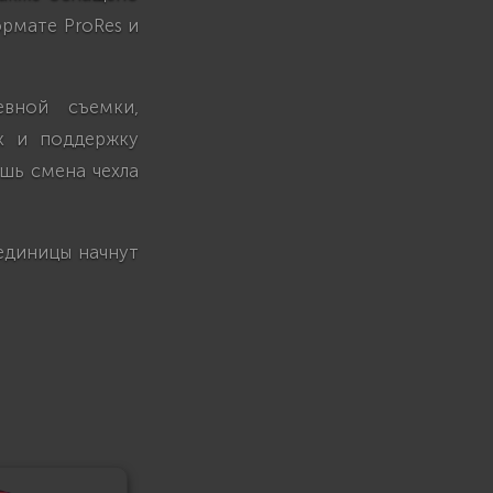
ормате ProRes и
евной съемки,
ек и поддержку
ишь смена чехла
 единицы начнут