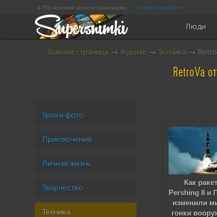
4738 человек зарегистрировано
5 сейчас на сайте
Люди
Главная страница
→
Журнал
→
Техника
→ Retro
RetroVa о
Уроки фото
Приключения
Личная жизнь
Как раке
Творчество
Pershing II и
изменили ми
Техника
гонки воору