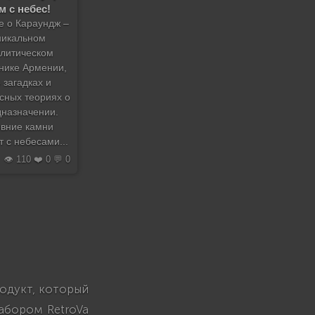
м с небес!
е о Караундж –
никальном
литическом
нике Армении,
 загадках и
сных теориях о
дназначении.
вние камни
т с небесами...
👁️ 110 ❤️ 0 💬 0
родукт, который
абором RetroVa