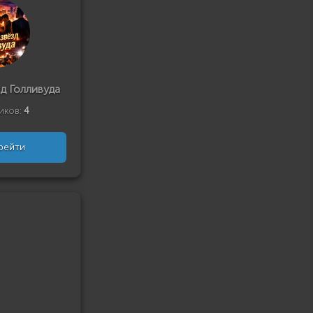
д Голливуда
иков:
4
рейти