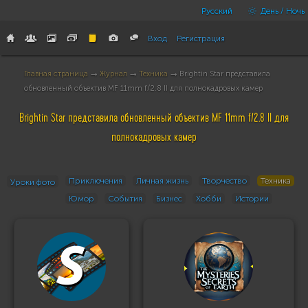
Русский
День / Ночь
Вход
Регистрация
Главная страница
→
Журнал
→
Техника
→ Brightin Star представила
обновленный объектив MF 11mm f/2.8 II для полнокадровых камер
Brightin Star представила обновленный объектив MF 11mm f/2.8 II для
полнокадровых камер
Приключения
Личная жизнь
Творчество
Техника
Уроки фото
Юмор
События
Бизнес
Хобби
Истории